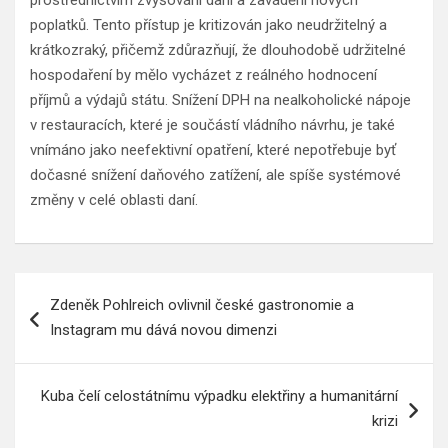
prostřednictvím zvyšování daní a zavádění nových
poplatků. Tento přístup je kritizován jako neudržitelný a
krátkozraký, přičemž zdůrazňují, že dlouhodobě udržitelné
hospodaření by mělo vycházet z reálného hodnocení
příjmů a výdajů státu. Snížení DPH na nealkoholické nápoje
v restauracích, které je součástí vládního návrhu, je také
vnímáno jako neefektivní opatření, které nepotřebuje byť
dočasné snížení daňového zatížení, ale spíše systémové
změny v celé oblasti daní.
Navigace
Zdeněk Pohlreich ovlivnil české gastronomie a
pro
Instagram mu dává novou dimenzi
příspěvek
Kuba čelí celostátnímu výpadku elektřiny a humanitární
krizi