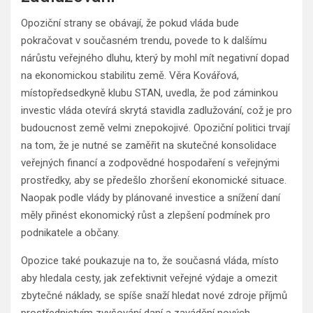
Opoziční strany se obávají, že pokud vláda bude
pokračovat v současném trendu, povede to k dalšímu
nárůstu veřejného dluhu, který by mohl mít negativní dopad
na ekonomickou stabilitu země. Věra Kovářová,
místopředsedkyně klubu STAN, uvedla, že pod záminkou
investic vláda otevírá skrytá stavidla zadlužování, což je pro
budoucnost země velmi znepokojivé. Opoziční politici trvají
na tom, že je nutné se zaměřit na skutečné konsolidace
veřejných financí a zodpovědné hospodaření s veřejnými
prostředky, aby se předešlo zhoršení ekonomické situace.
Naopak podle vlády by plánované investice a snížení daní
měly přinést ekonomický růst a zlepšení podmínek pro
podnikatele a občany.
Opozice také poukazuje na to, že současná vláda, místo
aby hledala cesty, jak zefektivnit veřejné výdaje a omezit
zbytečné náklady, se spíše snaží hledat nové zdroje příjmů