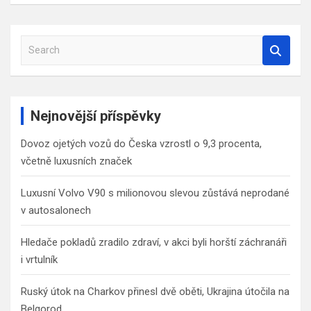
S
e
a
r
c
Nejnovější příspěvky
h
Dovoz ojetých vozů do Česka vzrostl o 9,3 procenta,
včetně luxusních značek
Luxusní Volvo V90 s milionovou slevou zůstává neprodané
v autosalonech
Hledače pokladů zradilo zdraví, v akci byli horští záchranáři
i vrtulník
Ruský útok na Charkov přinesl dvě oběti, Ukrajina útočila na
Belgorod