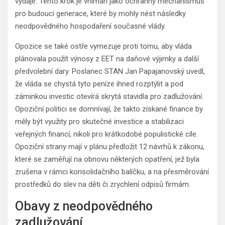
výdaje. Tento krok je vnímán jako ochranný mechanismus
pro budoucí generace, které by mohly nést následky
neodpovědného hospodaření současné vlády.
Opozice se také ostře vymezuje proti tomu, aby vláda
plánovala použít výnosy z EET na daňové výjimky a další
předvolební dary. Poslanec STAN Jan Papajanovský uvedl,
že vláda se chystá tyto peníze ihned rozptýlit a pod
záminkou investic otevírá skrytá stavidla pro zadlužování.
Opoziční politici se domnívají, že takto získané finance by
měly být využity pro skutečné investice a stabilizaci
veřejných financí, nikoli pro krátkodobé populistické cíle.
Opoziční strany mají v plánu předložit 12 návrhů k zákonu,
které se zaměřují na obnovu některých opatření, jež byla
zrušena v rámci konsolidačního balíčku, a na přesměrování
prostředků do slev na děti či zrychlení odpisů firmám.
Obavy z neodpovědného
zadlužování