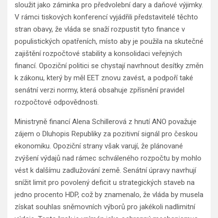
sloužit jako záminka pro předvolební dary a daňové výjimky.
V rámci tiskových konferencí vyjádřili představitelé těchto
stran obavy, že vláda se snaží rozpustit tyto finance v
populistických opatřeních, místo aby je použila na skutečné
zajištění rozpočtové stability a konsolidaci veřejných
financí. Opoziční politici se chystají navrhnout desítky změn
k zákonu, který by měl EET znovu zavést, a podpoří také
senátní verzi normy, která obsahuje zpřísnění pravidel
rozpočtové odpovědnosti.
Ministryně financí Alena Schillerová z hnutí ANO považuje
zájem o Dluhopis Republiky za pozitivní signál pro českou
ekonomiku. Opoziční strany však varují, že plánované
zvýšení výdajů nad rámec schváleného rozpočtu by mohlo
vést k dalšímu zadlužování země. Senátní úpravy navrhují
snížit limit pro povolený deficit u strategických staveb na
jedno procento HDP, což by znamenalo, že vláda by musela
získat souhlas sněmovních výborů pro jakékoli nadlimitní