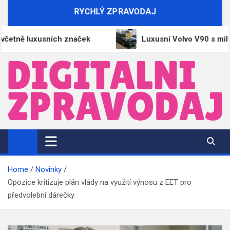
Skip
RYCHLÝ ZPRAVODAJ
to
content
luxusních značek
Luxusní Volvo V90 s milionovou
DigitalniZpravodaj.cz
Zpravodajství | Informace | Tiskové zprávy
Home
Novinky
Opozice kritizuje plán vlády na využití výnosu z EET pro
předvolební dárečky