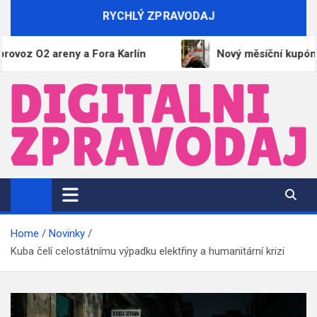
Skip
RYCHLÝ ZPRAVODAJ
to
content
 O2 areny a Fora Karlín
Nový měsíční kupón na MH
DigitalniZpravodaj.cz
Zpravodajství | Informace | Tiskové zprávy
Home
Novinky
Kuba čelí celostátnímu výpadku elektřiny a humanitární krizi