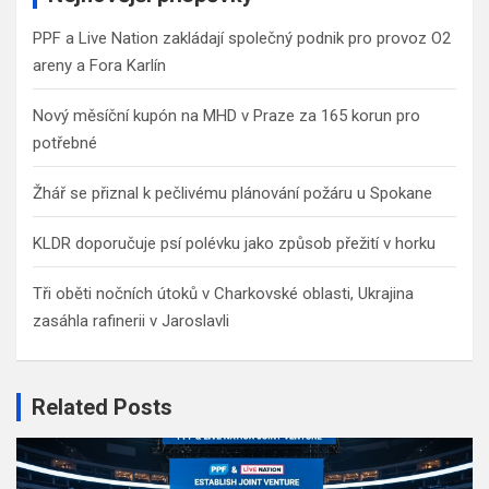
h
PPF a Live Nation zakládají společný podnik pro provoz O2
areny a Fora Karlín
Nový měsíční kupón na MHD v Praze za 165 korun pro
potřebné
Žhář se přiznal k pečlivému plánování požáru u Spokane
KLDR doporučuje psí polévku jako způsob přežití v horku
Tři oběti nočních útoků v Charkovské oblasti, Ukrajina
zasáhla rafinerii v Jaroslavli
Related Posts