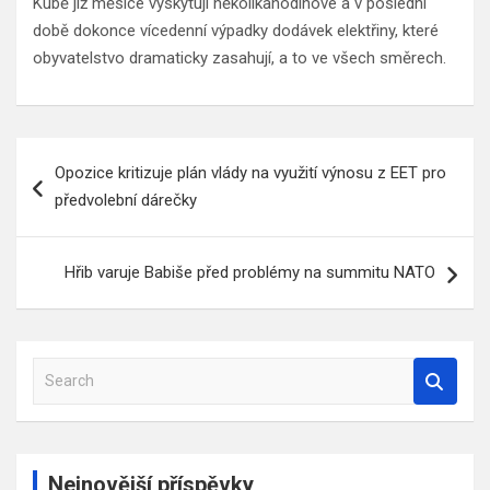
Kubě již měsíce vyskytují několikahodinové a v poslední
době dokonce vícedenní výpadky dodávek elektřiny, které
obyvatelstvo dramaticky zasahují, a to ve všech směrech.
Navigace
Opozice kritizuje plán vlády na využití výnosu z EET pro
pro
předvolební dárečky
příspěvek
Hřib varuje Babiše před problémy na summitu NATO
S
e
a
r
c
Nejnovější příspěvky