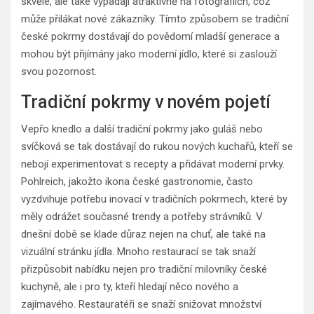
skvěle, ale také vypadají atraktivně na fotografiích, což
může přilákat nové zákazníky. Tímto způsobem se tradiční
české pokrmy dostávají do povědomí mladší generace a
mohou být přijímány jako moderní jídlo, které si zaslouží
svou pozornost.
Tradiční pokrmy v novém pojetí
Vepřo knedlo a další tradiční pokrmy jako guláš nebo
svíčková se tak dostávají do rukou nových kuchařů, kteří se
nebojí experimentovat s recepty a přidávat moderní prvky.
Pohlreich, jakožto ikona české gastronomie, často
vyzdvihuje potřebu inovací v tradičních pokrmech, které by
měly odrážet současné trendy a potřeby strávníků. V
dnešní době se klade důraz nejen na chuť, ale také na
vizuální stránku jídla. Mnoho restaurací se tak snaží
přizpůsobit nabídku nejen pro tradiční milovníky české
kuchyně, ale i pro ty, kteří hledají něco nového a
zajímavého. Restauratéři se snaží snižovat množství