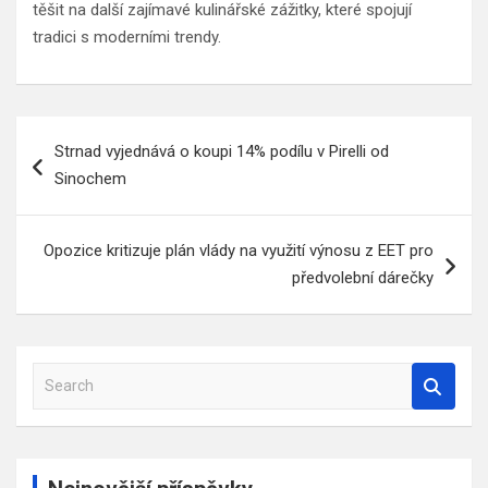
těšit na další zajímavé kulinářské zážitky, které spojují
tradici s moderními trendy.
Navigace
Strnad vyjednává o koupi 14% podílu v Pirelli od
pro
Sinochem
příspěvek
Opozice kritizuje plán vlády na využití výnosu z EET pro
předvolební dárečky
S
e
a
r
c