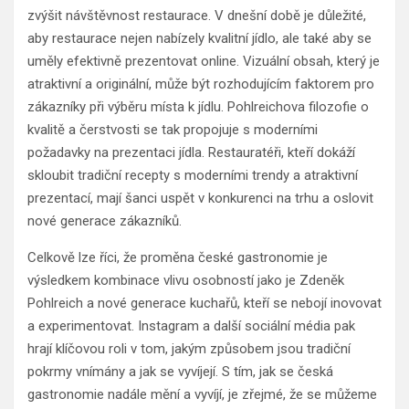
zvýšit návštěvnost restaurace. V dnešní době je důležité,
aby restaurace nejen nabízely kvalitní jídlo, ale také aby se
uměly efektivně prezentovat online. Vizuální obsah, který je
atraktivní a originální, může být rozhodujícím faktorem pro
zákazníky při výběru místa k jídlu. Pohlreichova filozofie o
kvalitě a čerstvosti se tak propojuje s moderními
požadavky na prezentaci jídla. Restauratéři, kteří dokáží
skloubit tradiční recepty s moderními trendy a atraktivní
prezentací, mají šanci uspět v konkurenci na trhu a oslovit
nové generace zákazníků.
Celkově lze říci, že proměna české gastronomie je
výsledkem kombinace vlivu osobností jako je Zdeněk
Pohlreich a nové generace kuchařů, kteří se nebojí inovovat
a experimentovat. Instagram a další sociální média pak
hrají klíčovou roli v tom, jakým způsobem jsou tradiční
pokrmy vnímány a jak se vyvíjejí. S tím, jak se česká
gastronomie nadále mění a vyvíjí, je zřejmé, že se můžeme