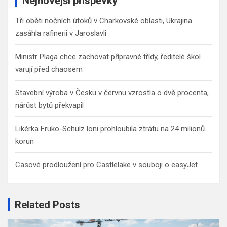
Nejnovější příspěvky
h
Tři oběti nočních útoků v Charkovské oblasti, Ukrajina
zasáhla rafinerii v Jaroslavli
Ministr Plaga chce zachovat přípravné třídy, ředitelé škol
varují před chaosem
Stavební výroba v Česku v červnu vzrostla o dvě procenta,
nárůst bytů překvapil
Likérka Fruko-Schulz loni prohloubila ztrátu na 24 milionů
korun
Casové prodloužení pro Castlelake v souboji o easyJet
Related Posts