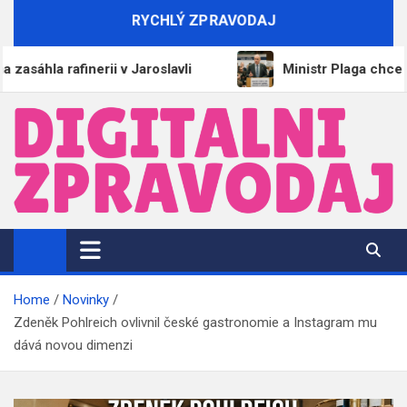
Skip
RYCHLÝ ZPRAVODAJ
to
content
 rafinerii v Jaroslavli
Ministr Plaga chce zachovat 
DigitalniZpravodaj.cz
Zpravodajství | Informace | Tiskové zprávy
Home
Novinky
Zdeněk Pohlreich ovlivnil české gastronomie a Instagram mu
dává novou dimenzi