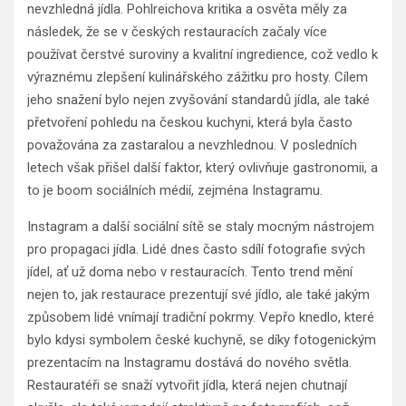
nevzhledná jídla. Pohlreichova kritika a osvěta měly za
následek, že se v českých restauracích začaly více
používat čerstvé suroviny a kvalitní ingredience, což vedlo k
výraznému zlepšení kulinářského zážitku pro hosty. Cílem
jeho snažení bylo nejen zvyšování standardů jídla, ale také
přetvoření pohledu na českou kuchyni, která byla často
považována za zastaralou a nevzhlednou. V posledních
letech však přišel další faktor, který ovlivňuje gastronomii, a
to je boom sociálních médií, zejména Instagramu.
Instagram a další sociální sítě se staly mocným nástrojem
pro propagaci jídla. Lidé dnes často sdílí fotografie svých
jídel, ať už doma nebo v restauracích. Tento trend mění
nejen to, jak restaurace prezentují své jídlo, ale také jakým
způsobem lidé vnímají tradiční pokrmy. Vepřo knedlo, které
bylo kdysi symbolem české kuchyně, se díky fotogenickým
prezentacím na Instagramu dostává do nového světla.
Restauratéři se snaží vytvořit jídla, která nejen chutnají