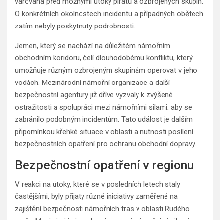
varována před možnými útoky pirátů a ozbrojených skupin.
O konkrétních okolnostech incidentu a případných obětech
zatím nebyly poskytnuty podrobnosti.
Jemen, který se nachází na důležitém námořním
obchodním koridoru, čelí dlouhodobému konfliktu, který
umožňuje různým ozbrojeným skupinám operovat v jeho
vodách. Mezinárodní námořní organizace a další
bezpečnostní agentury již dříve vyzvaly k zvýšené
ostražitosti a spolupráci mezi námořními silami, aby se
zabránilo podobným incidentům. Tato událost je dalším
připomínkou křehké situace v oblasti a nutnosti posílení
bezpečnostních opatření pro ochranu obchodní dopravy.
Bezpečnostní opatření v regionu
V reakci na útoky, které se v posledních letech staly
častějšími, byly přijaty různé iniciativy zaměřené na
zajištění bezpečnosti námořních tras v oblasti Rudého