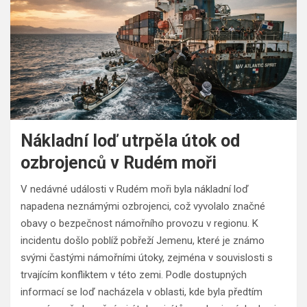
Nákladní loď utrpěla útok od
ozbrojenců v Rudém moři
V nedávné události v Rudém moři byla nákladní loď
napadena neznámými ozbrojenci, což vyvolalo značné
obavy o bezpečnost námořního provozu v regionu. K
incidentu došlo poblíž pobřeží Jemenu, které je známo
svými častými námořními útoky, zejména v souvislosti s
trvajícím konfliktem v této zemi. Podle dostupných
informací se loď nacházela v oblasti, kde byla předtím