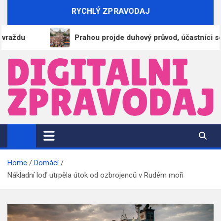
Skip
RYCHLÝ ZPRAVODAJ
to
content
Prahou projde duhový průvod, účastníci se začal
DigitalniZpravodaj.cz
Zpravodajství | Informace | Tiskové zprávy
Home
Domácí
Nákladní loď utrpěla útok od ozbrojenců v Rudém moři