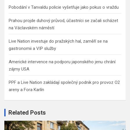
h
Pobodání v Tanvaldu policie vyšetřuje jako pokus o vraždu
Prahou projde duhový průvod, účastníci se začali scházet
na Václavském náměstí
Live Nation investuje do pražských hal, zaměří se na
gastronomii a VIP služby
Americké intervence na podporu japonského jenu chrání
zájmy USA
PPF a Live Nation zakládají společný podnik pro provoz O2
areny a Fora Karlín
Related Posts