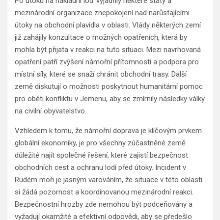
Po útoku na nákladní loď vyjádřily některé státy a
mezinárodní organizace znepokojení nad narůstajícími
útoky na obchodní plavidla v oblasti. Vlády některých zemí
již zahájily konzultace o možných opatřeních, která by
mohla být přijata v reakci na tuto situaci. Mezi navrhovaná
opatření patří zvýšení námořní přítomnosti a podpora pro
místní síly, které se snaží chránit obchodní trasy. Další
země diskutují o možnosti poskytnout humanitární pomoc
pro oběti konfliktu v Jemenu, aby se zmírnily následky války
na civilní obyvatelstvo.
Vzhledem k tomu, že námořní doprava je klíčovým prvkem
globální ekonomiky, je pro všechny zúčastněné země
důležité najít společné řešení, které zajistí bezpečnost
obchodních cest a ochranu lodí před útoky. Incident v
Rudém moři je jasným varováním, že situace v této oblasti
si žádá pozornost a koordinovanou mezinárodní reakci.
Bezpečnostní hrozby zde nemohou být podceňovány a
vyžadují okamžité a efektivní odpovědi, aby se předešlo