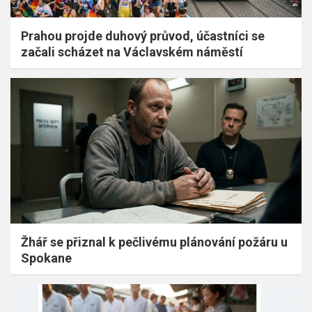
Prahou projde duhový průvod, účastníci se
začali scházet na Václavském náměstí
Žhář se přiznal k pečlivému plánování požáru u
Spokane