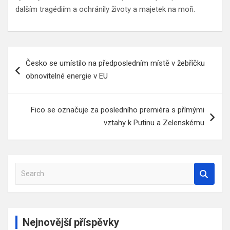
dalším tragédiím a ochránily životy a majetek na moři.
Navigace
Česko se umístilo na předposledním místě v žebříčku
pro
obnovitelné energie v EU
příspěvek
Fico se označuje za posledního premiéra s přímými
vztahy k Putinu a Zelenskému
S
e
a
r
c
Nejnovější příspěvky