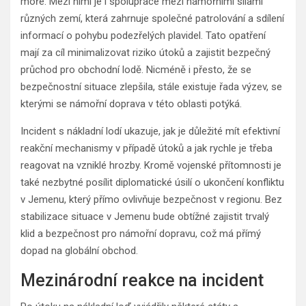
moře. Mezi nimi je i spolupráce mezi námořními silami
různých zemí, která zahrnuje společné patrolování a sdílení
informací o pohybu podezřelých plavidel. Tato opatření
mají za cíl minimalizovat riziko útoků a zajistit bezpečný
průchod pro obchodní lodě. Nicméně i přesto, že se
bezpečnostní situace zlepšila, stále existuje řada výzev, se
kterými se námořní doprava v této oblasti potýká.
Incident s nákladní lodí ukazuje, jak je důležité mít efektivní
reakční mechanismy v případě útoků a jak rychle je třeba
reagovat na vzniklé hrozby. Kromě vojenské přítomnosti je
také nezbytné posílit diplomatické úsilí o ukončení konfliktu
v Jemenu, který přímo ovlivňuje bezpečnost v regionu. Bez
stabilizace situace v Jemenu bude obtížné zajistit trvalý
klid a bezpečnost pro námořní dopravu, což má přímý
dopad na globální obchod.
Mezinárodní reakce na incident