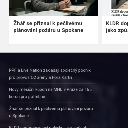
Žhář se přiznal k pečlivému
KLDR dop
plánování požáru u Spokane
jako způ
PPF a Live Nation zakládají společný podnik
pro provoz O2 areny a Fora Karlín
Nový měsíční kupón na MHD v Praze za 165
korun pro potřebné
Žhář se přiznal k pečlivému plánování požáru
u Spokane
KLDR doporučuje psí polévku jako způsob