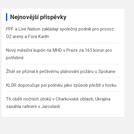
a
r
c
Nejnovější příspěvky
h
PPF a Live Nation zakládají společný podnik pro provoz
O2 areny a Fora Karlín
Nový měsíční kupón na MHD v Praze za 165 korun pro
potřebné
Žhář se přiznal k pečlivému plánování požáru u Spokane
KLDR doporučuje psí polévku jako způsob přežití v horku
Tři oběti nočních útoků v Charkovské oblasti, Ukrajina
zasáhla rafinerii v Jaroslavli