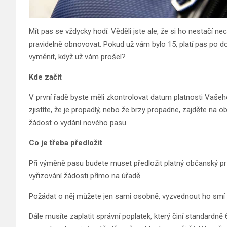
Mít pas se vždycky hodí. Věděli jste ale, že si ho nestačí 
pravidelně obnovovat. Pokud už vám bylo 15, platí pas po dobu
vyměnit, když už vám prošel?
Kde začít
V první řadě byste měli zkontrolovat datum platnosti Vašeh
zjistíte, že je propadlý, nebo že brzy propadne, zajděte na
žádost o vydání nového pasu.
Co je třeba předložit
Při výměně pasu budete muset předložit platný občanský průk
vyřizování žádosti přímo na úřadě.
Požádat o něj můžete jen sami osobně, vyzvednout ho smí 
Dále musíte zaplatit správní poplatek, který činí standardně