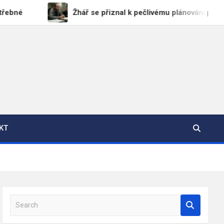
Žhář se přiznal k pečlivému plánování požáru u Spok
KT
S
e