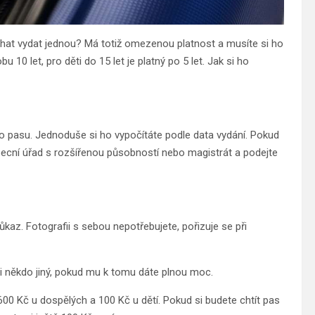
nechat vydat jednou? Má totiž omezenou platnost a musíte si ho
 10 let, pro děti do 15 let je platný po 5 let. Jak si ho
o pasu. Jednoduše si ho vypočítáte podle data vydání. Pokud
 obecní úřad s rozšířenou působností nebo magistrát a podejte
az. Fotografii s sebou nepotřebujete, pořizuje se při
i někdo jiný, pokud mu k tomu dáte plnou moc.
 600 Kč u dospělých a 100 Kč u dětí. Pokud si budete chtít pas