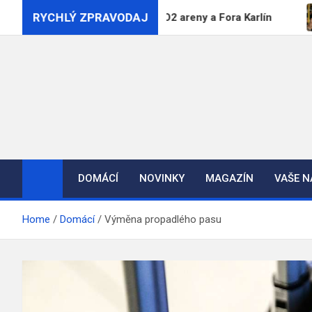
Skip
RYCHLÝ ZPRAVODAJ
ečný podnik pro provoz O2 areny a Fora Karlín
Nový
to
content
DOMÁCÍ
NOVINKY
MAGAZÍN
VAŠE 
Home
Domácí
Výměna propadlého pasu