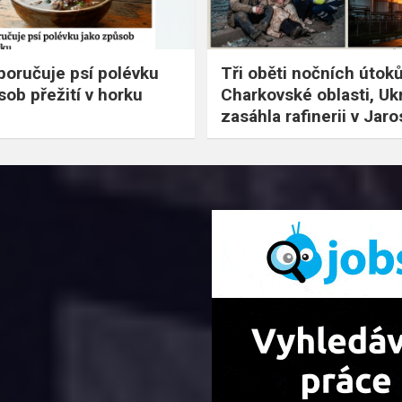
oručuje psí polévku
Tři oběti nočních útoků
sob přežití v horku
Charkovské oblasti, Uk
zasáhla rafinerii v Jaros