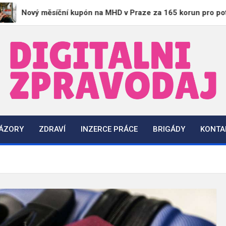
 měsíční kupón na MHD v Praze za 165 korun pro potřebné
DigitalniZpravodaj.cz
Zpravodajství | Informace | Tiskové zprávy
NÁZORY
ZDRAVÍ
INZERCE PRÁCE
BRIGÁDY
KONTA