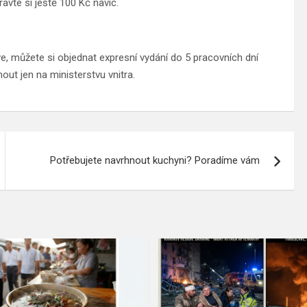
avte si ještě 100 Kč navíc.
ve, můžete si objednat expresní vydání do 5 pracovních dní
out jen na ministerstvu vnitra.
Potřebujete navrhnout kuchyni? Poradíme vám