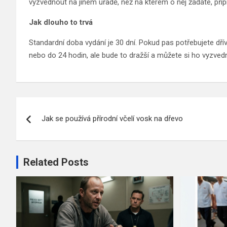
vyzvednout na jiném úřadě, než na kterém o něj žádáte, připr
Jak dlouho to trvá
Standardní doba vydání je 30 dní. Pokud pas potřebujete dří
nebo do 24 hodin, ale bude to dražší a můžete si ho vyzvedn
Navigace
Jak se používá přírodní včelí vosk na dřevo
pro
příspěvek
Related Posts