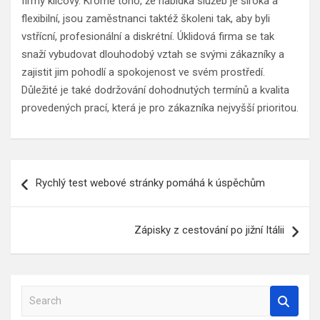
firmy klíčový. Kromě toho, že nabídka služeb je široká a
flexibilní, jsou zaměstnanci taktéž školeni tak, aby byli
vstřícní, profesionální a diskrétní. Úklidová firma se tak
snaží vybudovat dlouhodobý vztah se svými zákazníky a
zajistit jim pohodlí a spokojenost ve svém prostředí.
Důležité je také dodržování dohodnutých termínů a kvalita
provedených prací, která je pro zákazníka nejvyšší prioritou.
Navigace
Rychlý test webové stránky pomáhá k úspěchům
pro
příspěvek
Zápisky z cestování po jižní Itálii
S
e