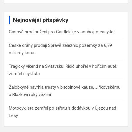
a
r
c
Nejnovější příspěvky
h
Casové prodloužení pro Castlelake v souboji o easyJet
České dráhy prodají Správě železnic pozemky za 6,79
miliardy korun
Tragický víkend na Svitavsku: Řidič uhořel v hořícím autě,
zemřel i cyklista
Žalobkyně navrhla tresty v bitcoinové kauze, Jiřikovskému
a Blažkovi roky vězení
Motocyklista zemřel po střetu s dodávkou v Újezdu nad
Lesy