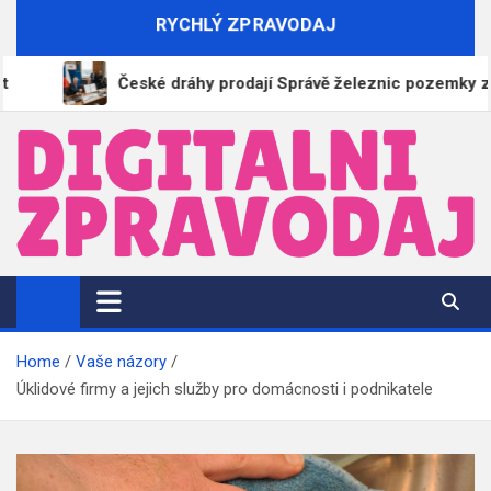
Skip
RYCHLÝ ZPRAVODAJ
to
content
České dráhy prodají Správě železnic pozemky za 6,79 mi
DigitalniZpravodaj.cz
Zpravodajství | Informace | Tiskové zprávy
Home
Vaše názory
Úklidové firmy a jejich služby pro domácnosti i podnikatele