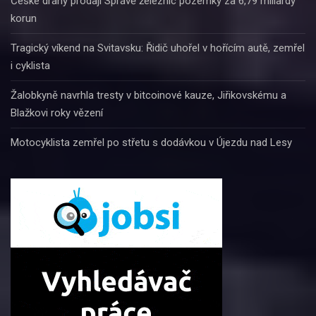
České dráhy prodají Správě železnic pozemky za 6,79 miliardy
korun
Tragický víkend na Svitavsku: Řidič uhořel v hořícím autě, zemřel
i cyklista
Žalobkyně navrhla tresty v bitcoinové kauze, Jiřikovskému a
Blažkovi roky vězení
Motocyklista zemřel po střetu s dodávkou v Újezdu nad Lesy