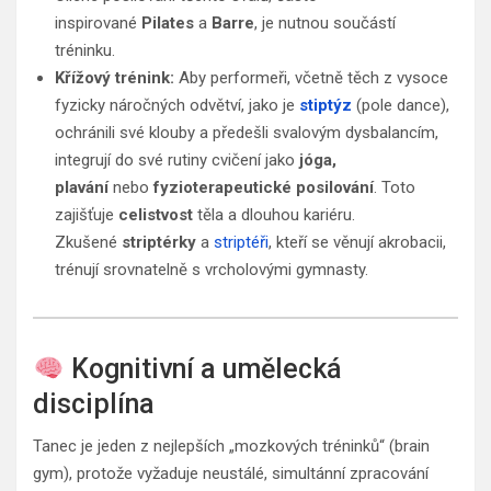
inspirované
Pilates
a
Barre
, je nutnou součástí
tréninku.
Křížový trénink:
Aby performeři, včetně těch z vysoce
fyzicky náročných odvětví, jako je
stiptýz
(pole dance),
ochránili své klouby a předešli svalovým dysbalancím,
integrují do své rutiny cvičení jako
jóga,
plavání
nebo
fyzioterapeutické posilování
. Toto
zajišťuje
celistvost
těla a dlouhou kariéru.
Zkušené
striptérky
a
striptéři
, kteří se věnují akrobacii,
trénují srovnatelně s vrcholovými gymnasty.
Kognitivní a umělecká
disciplína
Tanec je jeden z nejlepších „mozkových tréninků“ (brain
gym), protože vyžaduje neustálé, simultánní zpracování