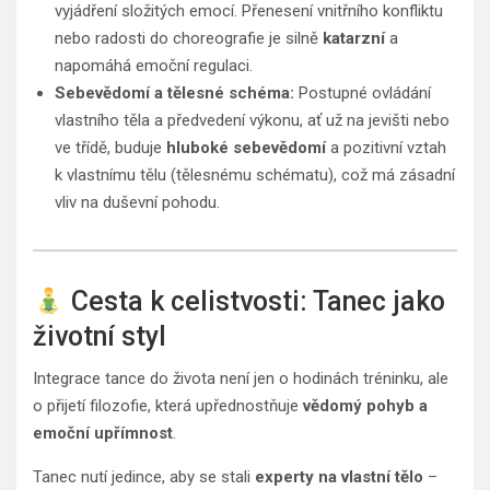
vyjádření složitých emocí. Přenesení vnitřního konfliktu
nebo radosti do choreografie je silně
katarzní
a
napomáhá emoční regulaci.
Sebevědomí a tělesné schéma:
Postupné ovládání
vlastního těla a předvedení výkonu, ať už na jevišti nebo
ve třídě, buduje
hluboké sebevědomí
a pozitivní vztah
k vlastnímu tělu (tělesnému schématu), což má zásadní
vliv na duševní pohodu.
Cesta k celistvosti: Tanec jako
životní styl
Integrace tance do života není jen o hodinách tréninku, ale
o přijetí filozofie, která upřednostňuje
vědomý pohyb a
emoční upřímnost
.
Tanec nutí jedince, aby se stali
experty na vlastní tělo
–