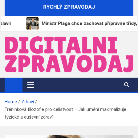
Skip
RYCHLÝ ZPRAVODAJ
to
content
Ministr Plaga chce zachovat přípravné třídy, ředitelé
DigitalniZpravodaj.cz
Zpravodajství | Informace | Tiskové zprávy
Home
Zdraví
Tréninková filozofie pro celistvost – Jak umění maximalizuje
fyzické a duševní zdraví