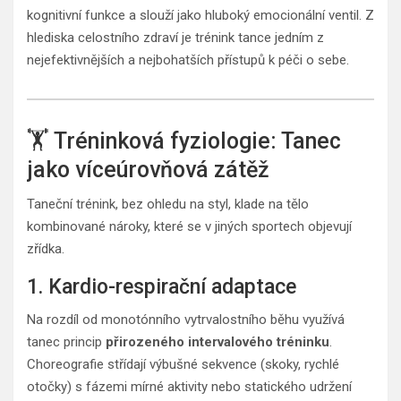
kognitivní funkce a slouží jako hluboký emocionální ventil. Z
hlediska celostního zdraví je trénink tance jedním z
nejefektivnějších a nejbohatších přístupů k péči o sebe.
🏋️ Tréninková fyziologie: Tanec
jako víceúrovňová zátěž
Taneční trénink, bez ohledu na styl, klade na tělo
kombinované nároky, které se v jiných sportech objevují
zřídka.
1. Kardio-respirační adaptace
Na rozdíl od monotónního vytrvalostního běhu využívá
tanec princip
přirozeného intervalového tréninku
.
Choreografie střídají výbušné sekvence (skoky, rychlé
otočky) s fázemi mírné aktivity nebo statického udržení