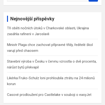
e
a
r
c
Nejnovější příspěvky
h
Tři oběti nočních útoků v Charkovské oblasti, Ukrajina
zasáhla rafinerii v Jaroslavli
Ministr Plaga chce zachovat přípravné třídy, ředitelé škol
varují před chaosem
Stavební výroba v Česku v červnu vzrostla o dvě procenta,
nárůst bytů překvapil
Likérka Fruko-Schulz loni prohloubila ztrátu na 24 milionů
korun
Casové prodloužení pro Castlelake v souboji o easyJet