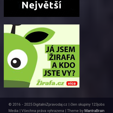
© 2016 - 2025 DigitalniZpravodaj.cz | člen skupiny 123jobs
Media | Všechna práva vyhrazena | Theme by
MantraBrain