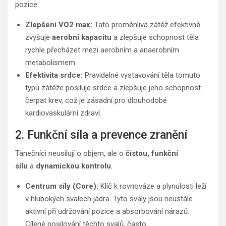
pozice.
Zlepšení VO2 max:
Tato proměnlivá zátěž efektivně
zvyšuje
aerobní kapacitu
a zlepšuje schopnost těla
rychle přecházet mezi aerobním a anaerobním
metabolismem.
Efektivita srdce:
Pravidelné vystavování těla tomuto
typu zátěže posiluje srdce a zlepšuje jeho schopnost
čerpat krev, což je zásadní pro dlouhodobé
kardiovaskulární zdraví.
2. Funkční síla a prevence zranění
Tanečníci neusilují o objem, ale o
čistou, funkční
sílu
a
dynamickou kontrolu
.
Centrum síly (Core):
Klíč k rovnováze a plynulosti leží
v hlubokých svalech jádra. Tyto svaly jsou neustále
aktivní při udržování pozice a absorbování nárazů.
Cílené posilování těchto svalů, často