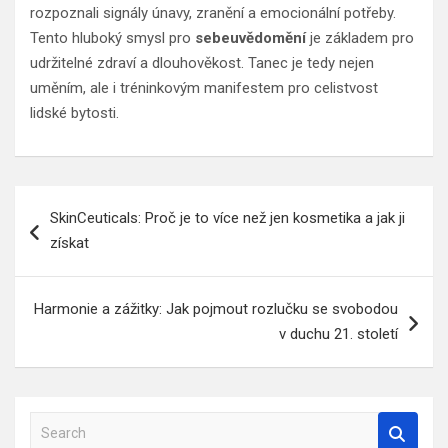
rozpoznali signály únavy, zranění a emocionální potřeby.
Tento hluboký smysl pro
sebeuvědomění
je základem pro
udržitelné zdraví a dlouhověkost. Tanec je tedy nejen
uměním, ale i tréninkovým manifestem pro celistvost
lidské bytosti.
Navigace
SkinCeuticals: Proč je to více než jen kosmetika a jak ji
pro
získat
příspěvek
Harmonie a zážitky: Jak pojmout rozlučku se svobodou
v duchu 21. století
S