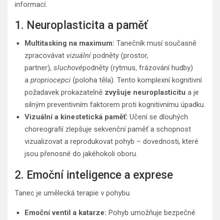
informací.
1. Neuroplasticita a paměť
Multitasking na maximum:
Tanečník musí současně
zpracovávat
vizuální
podněty (prostor,
partner),
sluchové
podněty (rytmus, frázování hudby)
a
propriocepci
(poloha těla). Tento komplexní kognitivní
požadavek prokazatelně
zvyšuje neuroplasticitu
a je
silným preventivním faktorem proti kognitivnímu úpadku.
Vizuální a kinestetická paměť:
Učení se dlouhých
choreografií zlepšuje sekvenční paměť a schopnost
vizualizovat a reprodukovat pohyb – dovednosti, které
jsou přenosné do jakéhokoli oboru.
2. Emoční inteligence a exprese
Tanec je umělecká terapie v pohybu.
Emoční ventil a katarze:
Pohyb umožňuje bezpečné