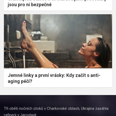
jsou pro ni bezpečné
Jemné linky a první vrásky: Kdy začít s anti-
aging péčí?
Tři oběti nočních útoků v Charkovské oblasti, Ukrajina zasáhla
rafinerii v Jaroslavli