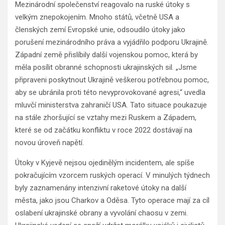
Mezinárodní společenství reagovalo na ruské útoky s
velkým znepokojením. Mnoho států, včetně USA a
členských zemí Evropské unie, odsoudilo útoky jako
porušení mezinárodního práva a vyjádřilo podporu Ukrajině.
Západní země přislíbily další vojenskou pomoc, která by
měla posílit obranné schopnosti ukrajinských sil. „Jsme
připraveni poskytnout Ukrajině veškerou potřebnou pomoc,
aby se ubránila proti této nevyprovokované agresi,“ uvedla
mluvčí ministerstva zahraničí USA. Tato situace poukazuje
na stále zhoršující se vztahy mezi Ruskem a Západem,
které se od začátku konfliktu v roce 2022 dostávají na
novou úroveň napětí.
Útoky v Kyjevě nejsou ojedinělým incidentem, ale spíše
pokračujícím vzorcem ruských operací. V minulých týdnech
byly zaznamenány intenzivní raketové útoky na další
města, jako jsou Charkov a Oděsa. Tyto operace mají za cíl
oslabení ukrajinské obrany a vyvolání chaosu v zemi.