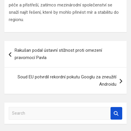
péče a přístřeší, zatímco mezinárodní společenství se
snaží najít řešení, které by mohlo přinést mír a stabilitu do
regionu.
Navigace
Rakušan podal ústavní stížnost proti omezení
pro
pravomocí Pavla
příspěvek
Soud EU potvrdil rekordní pokutu Googlu za zneužití
Androidu
S
e
a