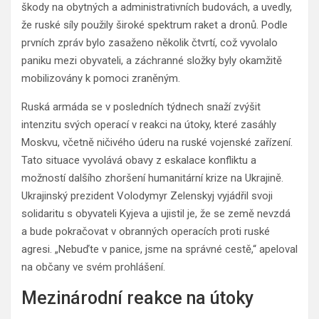
škody na obytných a administrativních budovách, a uvedly,
že ruské síly použily široké spektrum raket a dronů. Podle
prvních zpráv bylo zasaženo několik čtvrtí, což vyvolalo
paniku mezi obyvateli, a záchranné složky byly okamžitě
mobilizovány k pomoci zraněným.
Ruská armáda se v posledních týdnech snaží zvýšit
intenzitu svých operací v reakci na útoky, které zasáhly
Moskvu, včetně ničivého úderu na ruské vojenské zařízení.
Tato situace vyvolává obavy z eskalace konfliktu a
možností dalšího zhoršení humanitární krize na Ukrajině.
Ukrajinský prezident Volodymyr Zelenskyj vyjádřil svoji
solidaritu s obyvateli Kyjeva a ujistil je, že se země nevzdá
a bude pokračovat v obranných operacích proti ruské
agresi. „Nebuďte v panice, jsme na správné cestě,“ apeloval
na občany ve svém prohlášení.
Mezinárodní reakce na útoky