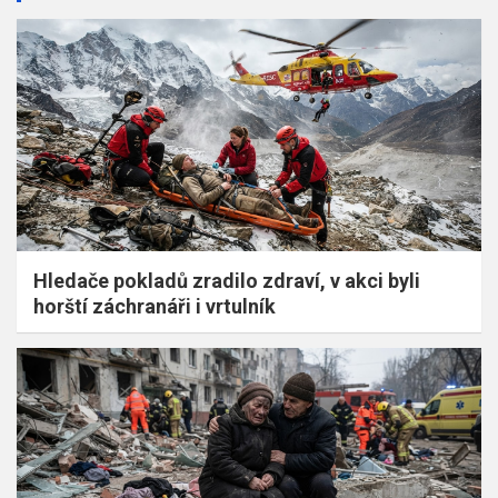
Hledače pokladů zradilo zdraví, v akci byli
horští záchranáři i vrtulník