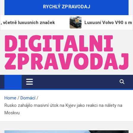
Skip
RYCHLÝ ZPRAVODAJ
to
content
tně luxusních značek
Luxusní Volvo V90 s miliono
DigitalniZpravodaj.cz
Zpravodajství | Informace | Tiskové zprávy
Home
Domácí
Rusko zahájilo masivní útok na Kyjev jako reakci na nálety na
Moskvu