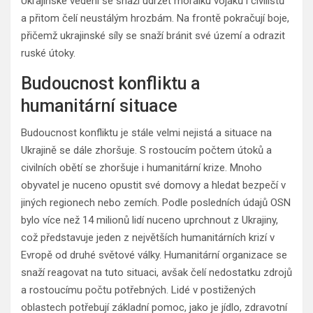
Ukrajinské vedení se snaží udržet morálku vojáků i civilistů
a přitom čelí neustálým hrozbám. Na frontě pokračují boje,
přičemž ukrajinské síly se snaží bránit své území a odrazit
ruské útoky.
Budoucnost konfliktu a
humanitární situace
Budoucnost konfliktu je stále velmi nejistá a situace na
Ukrajině se dále zhoršuje. S rostoucím počtem útoků a
civilních obětí se zhoršuje i humanitární krize. Mnoho
obyvatel je nuceno opustit své domovy a hledat bezpečí v
jiných regionech nebo zemích. Podle posledních údajů OSN
bylo více než 14 milionů lidí nuceno uprchnout z Ukrajiny,
což představuje jeden z největších humanitárních krizí v
Evropě od druhé světové války. Humanitární organizace se
snaží reagovat na tuto situaci, avšak čelí nedostatku zdrojů
a rostoucímu počtu potřebných. Lidé v postižených
oblastech potřebují základní pomoc, jako je jídlo, zdravotní