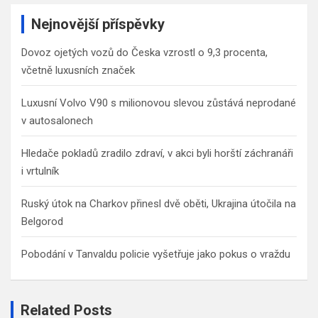
r
c
Nejnovější příspěvky
h
Dovoz ojetých vozů do Česka vzrostl o 9,3 procenta,
včetně luxusních značek
Luxusní Volvo V90 s milionovou slevou zůstává neprodané
v autosalonech
Hledače pokladů zradilo zdraví, v akci byli horští záchranáři
i vrtulník
Ruský útok na Charkov přinesl dvě oběti, Ukrajina útočila na
Belgorod
Pobodání v Tanvaldu policie vyšetřuje jako pokus o vraždu
Related Posts