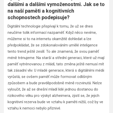
dalšími a dalšími vymoženostmi. Jak se to
na naší paměti a kognitivních
schopnostech podepisuje?
Digitální technologie přispívají k tomu, že už se dnes
neučíme tolik informací nazpaměť. Když něco nevíme,
můžeme si to na internetu okamžitě dohledat a lze
předpokládat, že se zdokonalováním umělé inteligence
tento trend ještě zesílí. To ale znamená, že svou paměť
méně trénujeme. Na starší a střední generaci, které už mají
paměť vytrénovanou z mládí, tato změna ještě nemusí mít
tak zásadní vliv. U mladé generace, která s digitálními médii
vyrůstá, se ovšem paměť může formovat odlišným
způsobem a bude pravděpodobně méně rozvinutá. Nelze
vyloučit, že až se dnešní mladí lidé jednou dostanou do
rizikového věku pro výskyt alzheimera, zjistí se, že jejich
kognitivní rezerva bude ve vztahu k paměti nižší, což by ve
vztahu k nemoci nebylo příznivé.