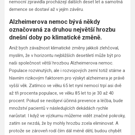
nemocní zpravidla procházejí dalších deset let a samotná
demence se dostaví až v jejím závěru.
Alzheimerova nemoc bývá někdy
označovaná za druhou největší hrozbu
dnešní doby po klimatické změně.
Aniž bych závažnost klimatické změny jakkoli zlehčoval,
myslím, že v horizontu nejbližších desetiletí může být pro
naši společnost větší hrozbou Alzheimerova nemoc.
Populace rozvinutých, ale i rozvojových zemí totiž stárne a
hlavním rizikovým faktorem pro výskyt alzheimera je právě
vyšší věk. Zatímco ve věku 65 let nyní nemocí trpí asi dvě
až tři procenta populace, ve věku 85 let to je 30 až 40
procent. Pokud se neobjeví účinná prevence a léčba, bude
množství pacientů v následujících dekádách rychle
narůstat. I když ve výzkumu můžeme vidět značné pokroky,
zatím se nezdá, že by mohly hrozbu zcela eliminovat. A
protože se zároveň rodí čím dál méně dětí, budou chybět