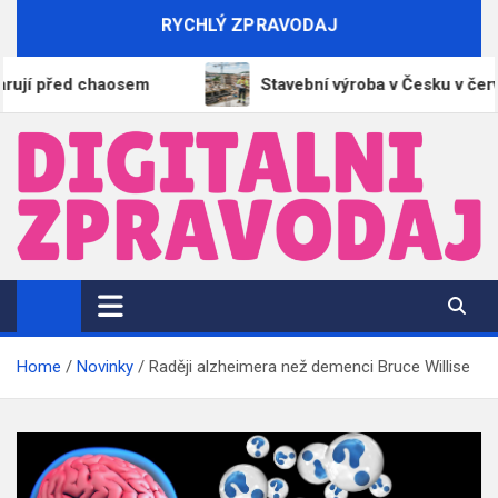
Skip
RYCHLÝ ZPRAVODAJ
to
content
chaosem
Stavební výroba v Česku v červnu vzrostla o
DigitalniZpravodaj.cz
Zpravodajství | Informace | Tiskové zprávy
Home
Novinky
Raději alzheimera než demenci Bruce Willise