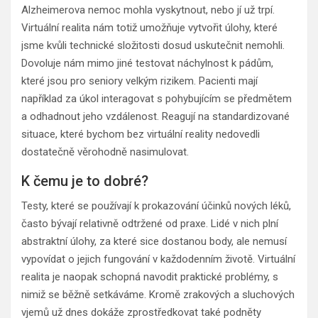
Alzheimerova nemoc mohla vyskytnout, nebo jí už trpí.
Virtuální realita nám totiž umožňuje vytvořit úlohy, které
jsme kvůli technické složitosti dosud uskutečnit nemohli.
Dovoluje nám mimo jiné testovat náchylnost k pádům,
které jsou pro seniory velkým rizikem. Pacienti mají
například za úkol interagovat s pohybujícím se předmětem
a odhadnout jeho vzdálenost. Reagují na standardizované
situace, které bychom bez virtuální reality nedovedli
dostatečně věrohodně nasimulovat.
K čemu je to dobré?
Testy, které se používají k prokazování účinků nových léků,
často bývají relativně odtržené od praxe. Lidé v nich plní
abstraktní úlohy, za které sice dostanou body, ale nemusí
vypovídat o jejich fungování v každodenním životě. Virtuální
realita je naopak schopná navodit praktické problémy, s
nimiž se běžně setkáváme. Kromě zrakových a sluchových
vjemů už dnes dokáže zprostředkovat také podněty