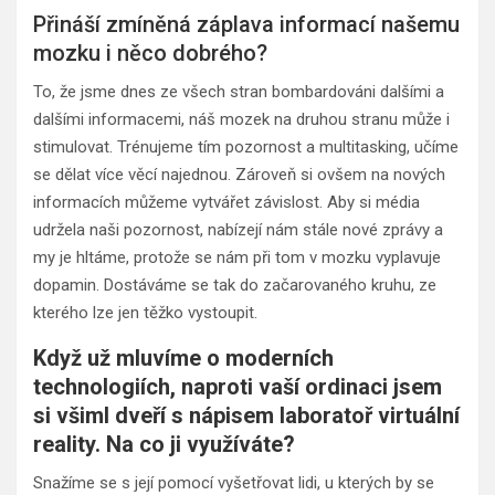
Přináší zmíněná záplava informací našemu
mozku i něco dobrého?
To, že jsme dnes ze všech stran bombardováni dalšími a
dalšími informacemi, náš mozek na druhou stranu může i
stimulovat. Trénujeme tím pozornost a multitasking, učíme
se dělat více věcí najednou. Zároveň si ovšem na nových
informacích můžeme vytvářet závislost. Aby si média
udržela naši pozornost, nabízejí nám stále nové zprávy a
my je hltáme, protože se nám při tom v mozku vyplavuje
dopamin. Dostáváme se tak do začarovaného kruhu, ze
kterého lze jen těžko vystoupit.
Když už mluvíme o moderních
technologiích, naproti vaší ordinaci jsem
si všiml dveří s nápisem laboratoř virtuální
reality. Na co ji využíváte?
Snažíme se s její pomocí vyšetřovat lidi, u kterých by se