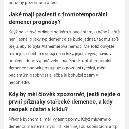
poruchy pozornosti a řeči.
Jaké mají pacienti s frontotemporální
demencí prognózy?
Když se ve své ordinaci setkám s pacientem, u něhož ještě
není jasné, o jaký typ demence se bude jednat, tak mu spíš
přeju, aby to byla Alzheimerova nemoc. Má totiž obvykle
mírnější průběh a existují na ni léky, jejichž vývoj navíc v
poslední době vypadá velmi nadějně. Frontotemporální
demence naopak postupuje o poznání rychleji, mění
pacientům osobnost a léčba je bohužel zatím v
nedohlednu.
Kdy by měl člověk zpozornět, jestli nejde o
první příznaky stařecké demence, a kdy
naopak zůstat v klidu?
Předně bychom si měli vyjasnit pojmy. Když mluvíme o
demenci, máme na mysli lidi, kteří nejsou soběstační a trpí