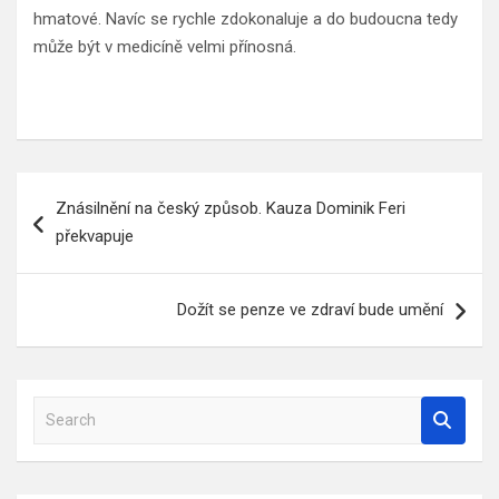
hmatové. Navíc se rychle zdokonaluje a do budoucna tedy
může být v medicíně velmi přínosná.
Navigace
Znásilnění na český způsob. Kauza Dominik Feri
pro
překvapuje
příspěvek
Dožít se penze ve zdraví bude umění
S
e
a
r