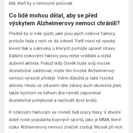
lidé, kteří by o nemocné pečovali.
Co lidé mohou dělat, aby se před
výskytem Alzheimerovy nemoci chránili?
Předně by si měli zjistit, jaké jsou jejich rizikové faktory,
protože řada z nich se dá ovlivnit. Patří mezi ně vysoký
krevní tlak a cukrovka, u kterých pomůže upravit stravu.
Dalšími rizikovými faktory jsou nízké vzdělání a nízká
duševní aktivita. Pokud tedy člověk bude svůj mozek
dostatečně zatěžovat, může tím hrozbě Alzheimerovy
nemoci výrazně předejít. Velmi důležitá je také fyzická
aktivita. Heslo ve zdravém těle zdravý duch skutečně platí,
takže bychom se během dne neměli zapomínat
dostatečně pohybovat a nachodit dost kroků.
K rizikovým faktorům se rovněž řadí úrazy hlavy. V dnešní
době roste popularita bojových sportů, jako je MMA, které
riziko Alzheimerovy nemoci značně zvyšují. Mozek při nich