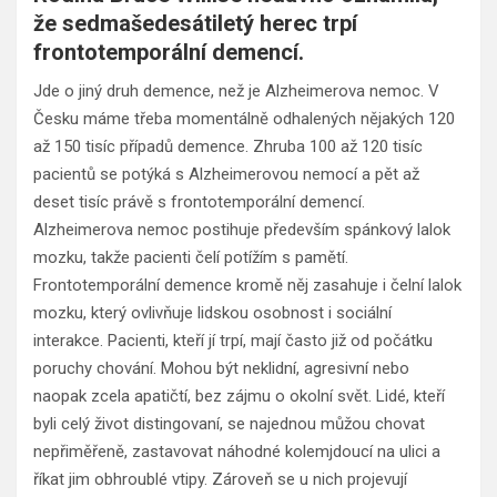
že sedmašedesátiletý herec trpí
frontotemporální demencí.
Jde o jiný druh demence, než je Alzheimerova nemoc. V
Česku máme třeba momentálně odhalených nějakých 120
až 150 tisíc případů demence. Zhruba 100 až 120 tisíc
pacientů se potýká s Alzheimerovou nemocí a pět až
deset tisíc právě s frontotemporální demencí.
Alzheimerova nemoc postihuje především spánkový lalok
mozku, takže pacienti čelí potížím s pamětí.
Frontotemporální demence kromě něj zasahuje i čelní lalok
mozku, který ovlivňuje lidskou osobnost i sociální
interakce. Pacienti, kteří jí trpí, mají často již od počátku
poruchy chování. Mohou být neklidní, agresivní nebo
naopak zcela apatičtí, bez zájmu o okolní svět. Lidé, kteří
byli celý život distingovaní, se najednou můžou chovat
nepřiměřeně, zastavovat náhodné kolemjdoucí na ulici a
říkat jim obhroublé vtipy. Zároveň se u nich projevují