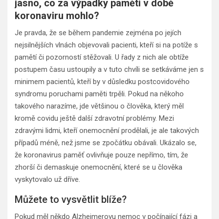
jasno, co za výpadky paměti v době
koronaviru mohlo?
Je pravda, že se během pandemie zejména po jejích
nejsilnějších vlnách objevovali pacienti, kteří si na potíže s
pamětí či pozorností stěžovali. U řady z nich ale obtíže
postupem času ustoupily a v tuto chvíli se setkáváme jen s
minimem pacientů, kteří by v důsledku postcovidového
syndromu poruchami paměti trpěli. Pokud na někoho
takového narazíme, jde většinou o člověka, který měl
kromě covidu ještě další zdravotní problémy. Mezi
zdravými lidmi, kteří onemocnění prodělali, je ale takových
případů méně, než jsme se zpočátku obávali. Ukázalo se,
že koronavirus paměť ovlivňuje pouze nepřímo, tím, že
zhorší či demaskuje onemocnění, které se u člověka
vyskytovalo už dříve.
Můžete to vysvětlit blíže?
Pokud měl někdo Alzheimerovu nemoc v počínající fázi a