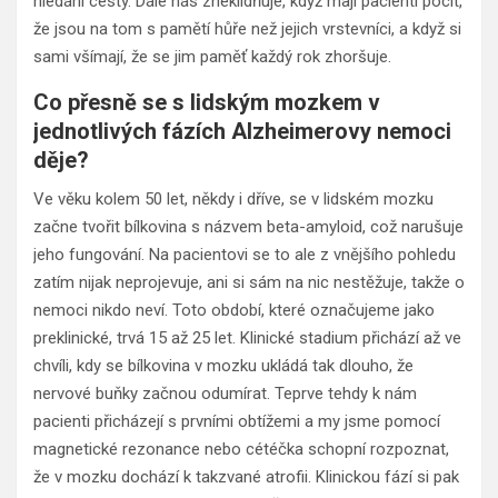
hledání cesty. Dále nás zneklidňuje, když mají pacienti pocit,
že jsou na tom s pamětí hůře než jejich vrstevníci, a když si
sami všímají, že se jim paměť každý rok zhoršuje.
Co přesně se s lidským mozkem v
jednotlivých fázích Alzheimerovy nemoci
děje?
Ve věku kolem 50 let, někdy i dříve, se v lidském mozku
začne tvořit bílkovina s názvem beta-amyloid, což narušuje
jeho fungování. Na pacientovi se to ale z vnějšího pohledu
zatím nijak neprojevuje, ani si sám na nic nestěžuje, takže o
nemoci nikdo neví. Toto období, které označujeme jako
preklinické, trvá 15 až 25 let. Klinické stadium přichází až ve
chvíli, kdy se bílkovina v mozku ukládá tak dlouho, že
nervové buňky začnou odumírat. Teprve tehdy k nám
pacienti přicházejí s prvními obtížemi a my jsme pomocí
magnetické rezonance nebo cétéčka schopní rozpoznat,
že v mozku dochází k takzvané atrofii. Klinickou fází si pak