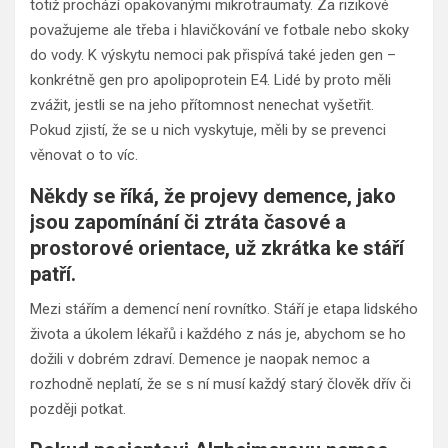
totiž prochází opakovanými mikrotraumaty. Za rizikové
považujeme ale třeba i hlavičkování ve fotbale nebo skoky
do vody. K výskytu nemoci pak přispívá také jeden gen –
konkrétně gen pro apolipoprotein E4. Lidé by proto měli
zvážit, jestli se na jeho přítomnost nenechat vyšetřit.
Pokud zjistí, že se u nich vyskytuje, měli by se prevenci
věnovat o to víc.
Někdy se říká, že projevy demence, jako
jsou zapomínání či ztráta časové a
prostorové orientace, už zkrátka ke stáří
patří.
Mezi stářím a demencí není rovnítko. Stáří je etapa lidského
života a úkolem lékařů i každého z nás je, abychom se ho
dožili v dobrém zdraví. Demence je naopak nemoc a
rozhodně neplatí, že se s ní musí každý starý člověk dřív či
později potkat.