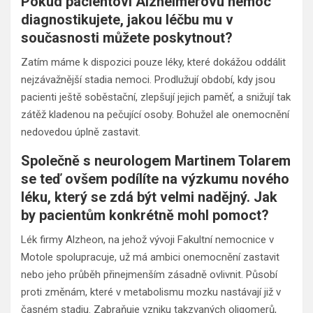
Pokud pacientovi Alzheimerovu nemoc
diagnostikujete, jakou léčbu mu v
současnosti můžete poskytnout?
Zatím máme k dispozici pouze léky, které dokážou oddálit
nejzávažnější stadia nemoci. Prodlužují období, kdy jsou
pacienti ještě soběstační, zlepšují jejich paměť, a snižují tak
zátěž kladenou na pečující osoby. Bohužel ale onemocnění
nedovedou úplně zastavit.
Společně s neurologem Martinem Tolarem
se teď ovšem podílíte na výzkumu nového
léku, který se zdá být velmi nadějný. Jak
by pacientům konkrétně mohl pomoct?
Lék firmy Alzheon, na jehož vývoji Fakultní nemocnice v
Motole spolupracuje, už má ambici onemocnění zastavit
nebo jeho průběh přinejmenším zásadně ovlivnit. Působí
proti změnám, které v metabolismu mozku nastávají již v
časném stadiu. Zabraňuje vzniku takzvaných oligomerů,