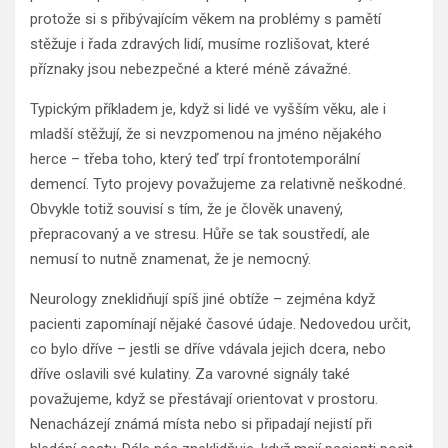
protože si s přibývajícím věkem na problémy s pamětí
stěžuje i řada zdravých lidí, musíme rozlišovat, které
příznaky jsou nebezpečné a které méně závažné.
Typickým příkladem je, když si lidé ve vyšším věku, ale i
mladší stěžují, že si nevzpomenou na jméno nějakého
herce – třeba toho, který teď trpí frontotemporální
demencí. Tyto projevy považujeme za relativně neškodné.
Obvykle totiž souvisí s tím, že je člověk unavený,
přepracovaný a ve stresu. Hůře se tak soustředí, ale
nemusí to nutně znamenat, že je nemocný.
Neurology zneklidňují spíš jiné obtíže – zejména když
pacienti zapomínají nějaké časové údaje. Nedovedou určit,
co bylo dříve – jestli se dříve vdávala jejich dcera, nebo
dříve oslavili své kulatiny. Za varovné signály také
považujeme, když se přestávají orientovat v prostoru.
Nenacházejí známá místa nebo si připadají nejistí při