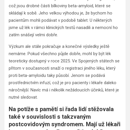
což jsou drobné části bílkoviny beta-amyloid, které se
skládají k sobě. Jeho velkou výhodou je, že bychom ho
pacientům mohli podávat v podobě tablet. U některých
jsme už lék v rámci klinických testů nasadili a nemocní ho
zatím snášejí velmi dobře.
Výzkum ale stále pokračuje a konečné výsledky ještě
nemáme. Pokud všechno půjde dobře, mohl by být lék
teoreticky dostupný v roce 2025. Ve Spojených státech se
přitom v současnosti snaží o registraci jiného léku, který
proti beta-amyloidu taky působí. Jenom se podává
prostřednictvím infuzí, což je pro pacienty i lékaře daleko
náročnější. Navíc má i několik nežádoucích účinků, které je
nutné sledovat.
Na potíže s pamětí si řada lidí stěžovala
také v souvislosti s takzvaným
postcovidovým syndromem. Mají už lékaři