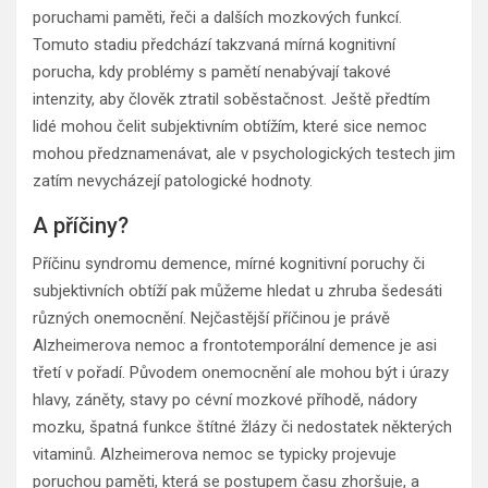
poruchami paměti, řeči a dalších mozkových funkcí.
Tomuto stadiu předchází takzvaná mírná kognitivní
porucha, kdy problémy s pamětí nenabývají takové
intenzity, aby člověk ztratil soběstačnost. Ještě předtím
lidé mohou čelit subjektivním obtížím, které sice nemoc
mohou předznamenávat, ale v psychologických testech jim
zatím nevycházejí patologické hodnoty.
A příčiny?
Příčinu syndromu demence, mírné kognitivní poruchy či
subjektivních obtíží pak můžeme hledat u zhruba šedesáti
různých onemocnění. Nejčastější příčinou je právě
Alzheimerova nemoc a frontotemporální demence je asi
třetí v pořadí. Původem onemocnění ale mohou být i úrazy
hlavy, záněty, stavy po cévní mozkové příhodě, nádory
mozku, špatná funkce štítné žlázy či nedostatek některých
vitaminů. Alzheimerova nemoc se typicky projevuje
poruchou paměti, která se postupem času zhoršuje, a