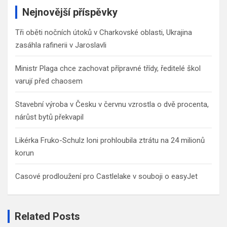
c
Nejnovější příspěvky
h
Tři oběti nočních útoků v Charkovské oblasti, Ukrajina
zasáhla rafinerii v Jaroslavli
Ministr Plaga chce zachovat přípravné třídy, ředitelé škol
varují před chaosem
Stavební výroba v Česku v červnu vzrostla o dvě procenta,
nárůst bytů překvapil
Likérka Fruko-Schulz loni prohloubila ztrátu na 24 milionů
korun
Casové prodloužení pro Castlelake v souboji o easyJet
Related Posts