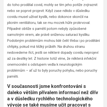
do toho prodělal covid, mohly se tím jeho potíže zvýraznit
nebo se poprvé projevit. Když zase někdo v důsledku
covidu musel užívat kyslík, nebo dokonce skončil na
plicním ventilátoru, tak se mu mozek hůře prokrvoval.
Případné obtíže s pamětí potom nebyly způsobené
samotným virem, ale právě sníženou saturací kyslíku.
Podobným problémům mohou lidé čelit třeba i po prodělání
chřipky, pokud má těžký průběh. Na druhou stranu
nedovedeme říct, jestli se některé dopady covidu neprojeví
až za desítky let. Z historie totiž víme, že některá infekční
onemocnění s odstupem vedla k neurologickým
problémům – ať už to byly poruchy pohybu, nebo poruchy
paměti.
V současnosti jsme konfrontováni s
daleko větším přívalem informací než dřív
a v důsledku rychlého technologického
vývoje se také musíme učit pracovat s