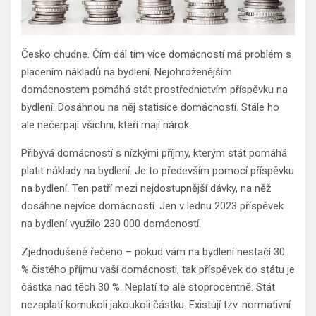
Česko chudne. Čím dál tím více domácností má problém s
placením nákladů na bydlení. Nejohroženějším
domácnostem pomáhá stát prostřednictvím příspěvku na
bydlení. Dosáhnou na něj statisíce domácností. Stále ho
ale nečerpají všichni, kteří mají nárok.
Přibývá domácností s nízkými příjmy, kterým stát pomáhá
platit náklady na bydlení. Je to především pomocí příspěvku
na bydlení. Ten patří mezi nejdostupnější dávky, na něž
dosáhne nejvíce domácností. Jen v lednu 2023 příspěvek
na bydlení využilo 230 000 domácností.
Zjednodušeně řečeno – pokud vám na bydlení nestačí 30
% čistého příjmu vaší domácnosti, tak příspěvek do státu je
částka nad těch 30 %. Neplatí to ale stoprocentně. Stát
nezaplatí komukoli jakoukoli částku. Existují tzv. normativní