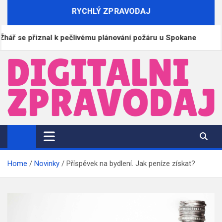
Skip
RYCHLÝ ZPRAVODAJ
to
content
 přiznal k pečlivému plánování požáru u Spokane
DigitalniZpravodaj.cz
Zpravodajství | Informace | Tiskové zprávy
Home
Novinky
Příspěvek na bydlení. Jak peníze získat?