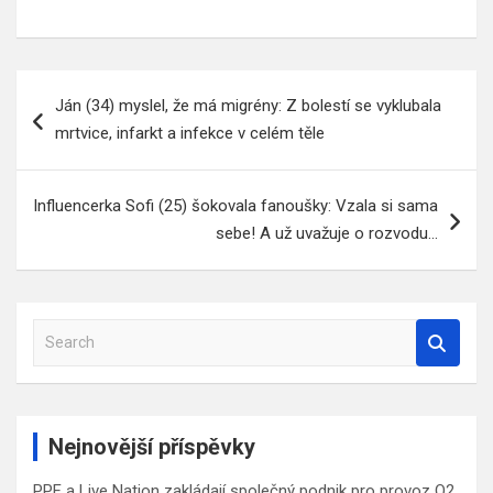
Navigace
Ján (34) myslel, že má migrény: Z bolestí se vyklubala
pro
mrtvice, infarkt a infekce v celém těle
příspěvek
Influencerka Sofi (25) šokovala fanoušky: Vzala si sama
sebe! A už uvažuje o rozvodu…
S
e
a
r
c
Nejnovější příspěvky
h
PPF a Live Nation zakládají společný podnik pro provoz O2