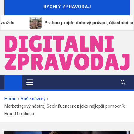
Skip
RYCHLÝ ZPRAVODAJ
to
content
Prahou projde duhový průvod, účastníci se začali
DigitalniZpravodaj.cz
Zpravodajství | Informace | Tiskové zprávy
Home
Vaše názory
Marketingový nástroj Seoinfluencer.cz jako nejlepší pomocník
Brand buildingu