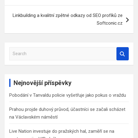
příspěvek
Linkbuilding a kvalitní zpětné odkazy od SEO profíků ze
Softconic.cz
S
e
a
r
c
Nejnovější příspěvky
h
Pobodání v Tanvaldu policie vyšetřuje jako pokus o vraždu
Prahou projde duhový průvod, účastníci se začali scházet
na Václavském náměstí
Live Nation investuje do pražských hal, zaměří se na