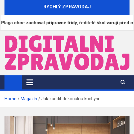
Skip
RYCHLÝ ZPRAVODAJ
to
content
chce zachovat přípravné třídy, ředitelé škol varují před chaosem
DigitalniZpravodaj.cz
Zpravodajství | Informace | Tiskové zprávy
Home
Magazín
Jak zařídit dokonalou kuchyni