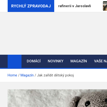
Skip
RYCHLÝ ZPRAVODAJ
sti, Ukrajina zasáhla rafinerii v Jaroslavli
Ministr
to
content
DOMÁCÍ
NOVINKY
MAGAZÍN
VAŠE 
Home
Magazín
Jak zařídit dětský pokoj