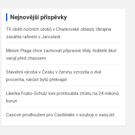
a
r
c
Nejnovější příspěvky
h
Tři oběti nočních útoků v Charkovské oblasti, Ukrajina
zasáhla rafinerii v Jaroslavli
Ministr Plaga chce zachovat přípravné třídy, ředitelé škol
varují před chaosem
Stavební výroba v Česku v červnu vzrostla o dvě
procenta, nárůst bytů překvapil
Likérka Fruko-Schulz loni prohloubila ztrátu na 24 milionů
korun
Casové prodloužení pro Castlelake v souboji o easyJet