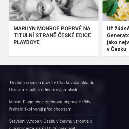
MARILYN MONROE POPRVÉ NA
Už žádné
TITULNÍ STRANĚ ČESKÉ EDICE
Generato
PLAYBOYE
jako nejv
v Česku
Tři oběti nočních útoků v Charkovské oblasti,
Ukrajina zasáhla rafinerii v Jaroslavli
Ministr Plaga chce zachovat přípravné třídy,
ředitelé škol varují před chaosem
Stavební výroba v Česku v červnu vzrostla o
dvě procenta, nárůst bytů překvapil