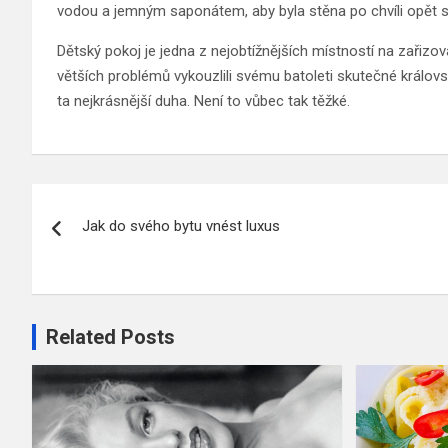
vodou a jemným saponátem, aby byla stěna po chvíli opět sl
Dětský pokoj je jedna z nejobtížnějších místností na zařizo
větších problémů vykouzlili svému batoleti skutečné královs
ta nejkrásnější duha. Není to vůbec tak těžké.
Navigace
Jak do svého bytu vnést luxus
pro
příspěvek
Related Posts