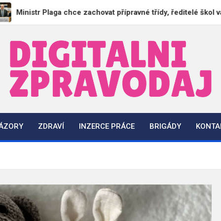
 Plaga chce zachovat přípravné třídy, ředitelé škol varují před
DigitalniZpravodaj.cz
Zpravodajství | Informace | Tiskové zprávy
NÁZORY
ZDRAVÍ
INZERCE PRÁCE
BRIGÁDY
KONTA