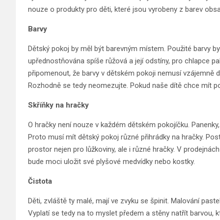
nouze o produkty pro děti, které jsou vyrobeny z barev obsah
Barvy
Dětský pokoj by měl být barevným místem. Použité barvy by 
upřednostňována spíše růžová a její odstíny, pro chlapce pak
připomenout, že barvy v dětském pokoji nemusí vzájemně dok
Rozhodně se tedy neomezujte. Pokud naše dítě chce mít poko
Skříňky na hračky
O hračky není nouze v každém dětském pokojíčku. Panenky, k
Proto musí mít dětský pokoj různé přihrádky na hračky. Poste
prostor nejen pro lůžkoviny, ale i různé hračky. V prodejnách
bude moci uložit své plyšové medvídky nebo kostky.
Čistota
Děti, zvláště ty malé, mají ve zvyku se špinit. Malování pas
Vyplatí se tedy na to myslet předem a stěny natřít barvou,