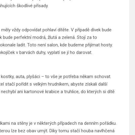
ujících škodlivé přísady.
měly vždy odpovídat pohlaví dítěte. V případě dívek bude
 bude perfektní modrá, žlutá a zelená. Stojí za to
onale ladit. Toto není salon, kde budeme přijímat hosty.
jíček v barvách duhy, vyplatí se jí ho darovat.
ostky, auta, plyšáci – to vše je potřeba někam schovat.
l stačí pořídit s velkým hrudníkem, abyste získali další
 nechybí ani kartonové krabice a truhlice, do kterých si dítě
telkami na stěny je v některých případech na denním pořádku.
 kterou lze bez obav umýt. Díky tomu stačí houba navlhčená