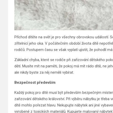
Příchod dítěte na svět je pro všechny obrovskou událostí.
zřítelnicí jeho oka. V počátečním období života dítě nepotř
rodičů. Postupem času se však vyplatí ujistit, že pohodlí má 
Základní chyba, které se rodiče při zařizování dětského pok
dětí. Musíte mít na paměti, že pokoj má mít rádo dítě, ne 
ale nikdy byste za něj neměli vybírat.
Bezpečnost především
Každý pokoj pro dítě musí být především bezpečným místem. T
zařizování dětského království. Při výběru nábytku je třeba
dítě mohlo pořezat hlavu. Nekupujte nábytek ani jiné vybav
vyrobené z toxických materiálů. Kupujete malovaný nábytek? 