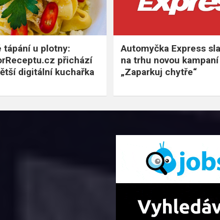
 tápání u plotny:
Automyčka Express slav
rReceptu.cz přichází
na trhu novou kampaní
ětší digitální kuchařka
„Zaparkuj chytře“