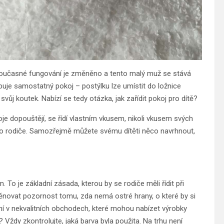
 Současné fungování je změněno a tento malý muž se stává
ebuje samostatný pokoj – postýlku lze umístit do ložnice
svůj koutek. Nabízí se tedy otázka, jak zařídit pokoj pro dítě?
oje dopouštějí, se řídí vlastním vkusem, nikoli vkusem svých
jeho rodiče. Samozřejmě můžete svému dítěti něco navrhnout,
o je základní zásada, kterou by se rodiče měli řídit při
 věnovat pozornost tomu, zda nemá ostré hrany, o které by si
ení v nekvalitních obchodech, které mohou nabízet výrobky
Vždy zkontrolujte, jaká barva byla použita. Na trhu není