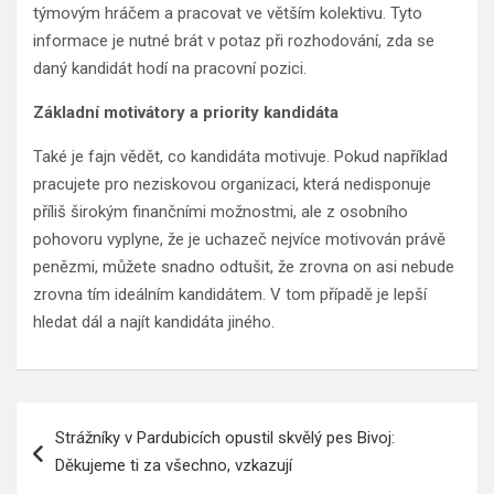
týmovým hráčem a pracovat ve větším kolektivu. Tyto
informace je nutné brát v potaz při rozhodování, zda se
daný kandidát hodí na pracovní pozici.
Základní motivátory a priority kandidáta
Také je fajn vědět, co kandidáta motivuje. Pokud například
pracujete pro neziskovou organizaci, která nedisponuje
příliš širokým finančními možnostmi, ale z osobního
pohovoru vyplyne, že je uchazeč nejvíce motivován právě
penězmi, můžete snadno odtušit, že zrovna on asi nebude
zrovna tím ideálním kandidátem. V tom případě je lepší
hledat dál a najít kandidáta jiného.
Navigace
Strážníky v Pardubicích opustil skvělý pes Bivoj:
pro
Děkujeme ti za všechno, vzkazují
příspěvek