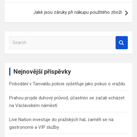
Jaké jsou záruky při nákupu použitého zboží
S
e
a
r
c
Nejnovější příspěvky
h
Pobodání v Tanvaldu policie vyšetřuje jako pokus o vraždu
Prahou projde duhový průvod, účastníci se začali scházet
na Václavském náměstí
Live Nation investuje do pražských hal, zaměří se na
gastronomii a VIP služby