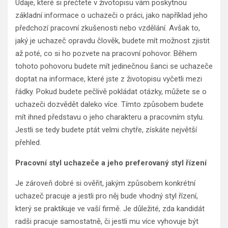
Údaje, které si přečtete v životopisu vám poskytnou
základní informace o uchazeči o práci, jako například jeho
předchozí pracovní zkušenosti nebo vzdělání. Avšak to,
jaký je uchazeč opravdu člověk, budete mít možnost zjistit
až poté, co si ho pozvete na pracovní pohovor. Během
tohoto pohovoru budete mít jedinečnou šanci se uchazeče
doptat na informace, které jste z životopisu vyčetli mezi
řádky. Pokud budete pečlivě pokládat otázky, můžete se o
uchazeči dozvědět daleko více. Tímto způsobem budete
mít ihned představu o jeho charakteru a pracovním stylu.
Jestli se tedy budete ptát velmi chytře, získáte největší
přehled.
Pracovní styl uchazeče a jeho preferovaný styl řízení
Je zároveň dobré si ověřit, jakým způsobem konkrétní
uchazeč pracuje a jestli pro něj bude vhodný styl řízení,
který se praktikuje ve vaší firmě. Je důležité, zda kandidát
radši pracuje samostatně, či jestli mu více vyhovuje být