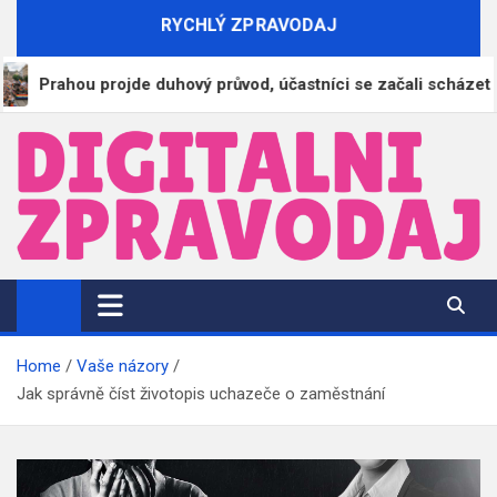
Skip
RYCHLÝ ZPRAVODAJ
to
content
ahou projde duhový průvod, účastníci se začali scházet na Vác
DigitalniZpravodaj.cz
Zpravodajství | Informace | Tiskové zprávy
Home
Vaše názory
Jak správně číst životopis uchazeče o zaměstnání