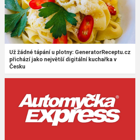
Už žádné tápání u plotny: GeneratorReceptu.cz
přichází jako největší digitální kuchařka v
Česku