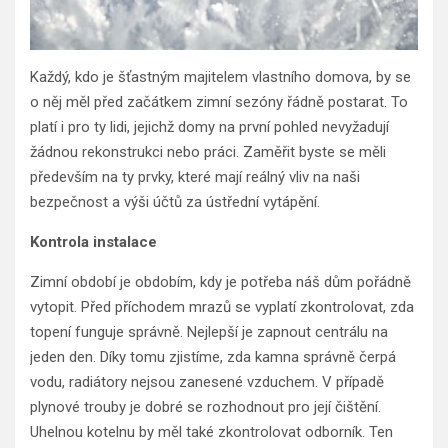
Každý, kdo je šťastným majitelem vlastního domova, by se
o něj měl před začátkem zimní sezóny řádně postarat. To
platí i pro ty lidi, jejichž domy na první pohled nevyžadují
žádnou rekonstrukci nebo práci. Zaměřit byste se měli
především na ty prvky, které mají reálný vliv na naši
bezpečnost a výši účtů za ústřední vytápění.
Kontrola instalace
Zimní období je obdobím, kdy je potřeba náš dům pořádně
vytopit. Před příchodem mrazů se vyplatí zkontrolovat, zda
topení funguje správně. Nejlepší je zapnout centrálu na
jeden den. Díky tomu zjistíme, zda kamna správně čerpá
vodu, radiátory nejsou zanesené vzduchem. V případě
plynové trouby je dobré se rozhodnout pro její čištění.
Uhelnou kotelnu by měl také zkontrolovat odborník. Ten