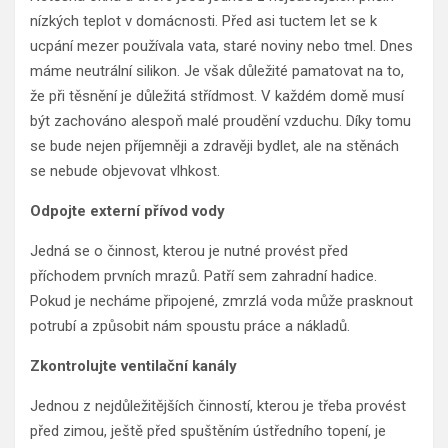
nízkých teplot v domácnosti. Před asi tuctem let se k
ucpání mezer používala vata, staré noviny nebo tmel. Dnes
máme neutrální silikon. Je však důležité pamatovat na to,
že při těsnění je důležitá střídmost. V každém domě musí
být zachováno alespoň malé proudění vzduchu. Díky tomu
se bude nejen příjemněji a zdravěji bydlet, ale na stěnách
se nebude objevovat vlhkost.
Odpojte externí přívod vody
Jedná se o činnost, kterou je nutné provést před
příchodem prvních mrazů. Patří sem zahradní hadice.
Pokud je necháme připojené, zmrzlá voda může prasknout
potrubí a způsobit nám spoustu práce a nákladů.
Zkontrolujte ventilační kanály
Jednou z nejdůležitějších činností, kterou je třeba provést
před zimou, ještě před spuštěním ústředního topení, je