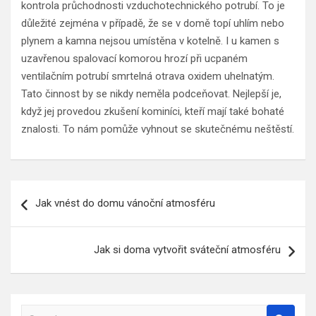
kontrola průchodnosti vzduchotechnického potrubí. To je
důležité zejména v případě, že se v domě topí uhlím nebo
plynem a kamna nejsou umístěna v kotelně. I u kamen s
uzavřenou spalovací komorou hrozí při ucpaném
ventilačním potrubí smrtelná otrava oxidem uhelnatým.
Tato činnost by se nikdy neměla podceňovat. Nejlepší je,
když jej provedou zkušení kominíci, kteří mají také bohaté
znalosti. To nám pomůže vyhnout se skutečnému neštěstí.
Navigace
Jak vnést do domu vánoční atmosféru
pro
příspěvek
Jak si doma vytvořit sváteční atmosféru
S