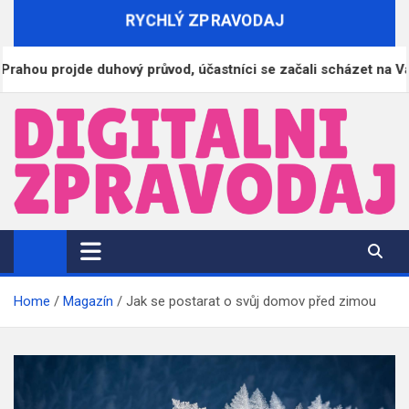
Skip
RYCHLÝ ZPRAVODAJ
to
content
projde duhový průvod, účastníci se začali scházet na Václavsk
DigitalniZpravodaj.cz
Zpravodajství | Informace | Tiskové zprávy
Home
Magazín
Jak se postarat o svůj domov před zimou