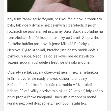
Kdysi byl tabák spíše žvýkán, než kouřen a pokud tomu tak
bylo, tak více v dýmce než balených cigaretách. O jejich
rozmach se postaral velmi známý Duke Buck a pořádně na
tom zbohatl. Naučit kouřit prakticky celý svět. Za prvního
českého kuřáka pak považujeme Mikuláš Dačický z
Heslova. Byl to kronikář, kterého jste často mohli vidět s
dýmkou v ruce. Něco, za co se kdysi lidé dostávali do
vězení nebo jim byl udělen trest, se stávalo módním.
Cigarety se tak začaly objevovat nejen mezi smetánkou,
králi, na dvoře, ale našly si svou oblibu i u chudiny.
Každopádně se kouření u nás rozmohlo v 16. století
během 30leté války a vzkvétalo až do 20. století, kdy začaly
první protikuřácké kampaně. Dnes už je mnohem méně
kuřáků než před dvaceti lety. Tak hovoří statistiky.