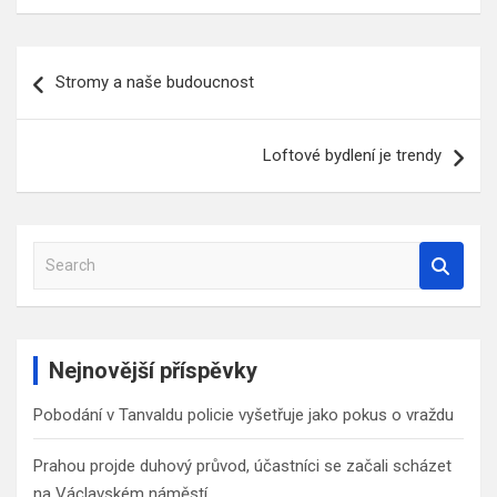
Navigace
Stromy a naše budoucnost
pro
příspěvek
Loftové bydlení je trendy
S
e
a
r
c
Nejnovější příspěvky
h
Pobodání v Tanvaldu policie vyšetřuje jako pokus o vraždu
Prahou projde duhový průvod, účastníci se začali scházet
na Václavském náměstí