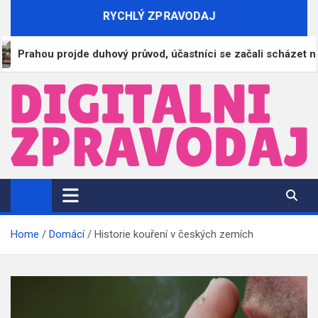
Skip
RYCHLÝ ZPRAVODAJ
to
content
hou projde duhový průvod, účastníci se začali scházet na Václ
DigitalniZpravodaj.cz
Zpravodajství | Informace | Tiskové zprávy
Home
Domácí
Historie kouření v českých zemích