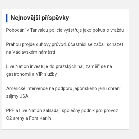
a
r
c
Nejnovější příspěvky
h
Pobodání v Tanvaldu policie vyšetřuje jako pokus o vraždu
Prahou projde duhový průvod, účastníci se začali scházet
na Václavském náměstí
Live Nation investuje do pražských hal, zaměří se na
gastronomii a VIP služby
Americké intervence na podporu japonského jenu chrání
zájmy USA
PPF a Live Nation zakládají společný podnik pro provoz
O2 areny a Fora Karlín