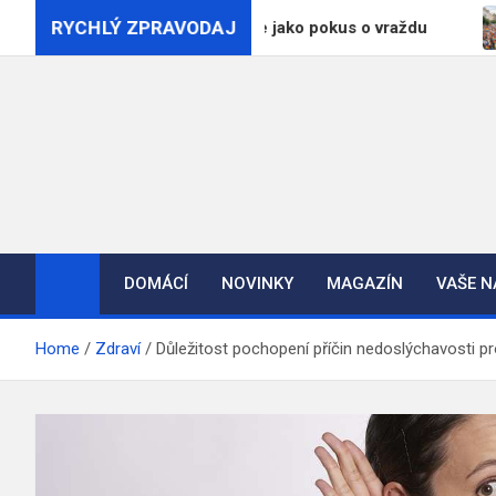
Skip
RYCHLÝ ZPRAVODAJ
nvaldu policie vyšetřuje jako pokus o vraždu
Prah
to
content
DOMÁCÍ
NOVINKY
MAGAZÍN
VAŠE 
Home
Zdraví
Důležitost pochopení příčin nedoslýchavosti p