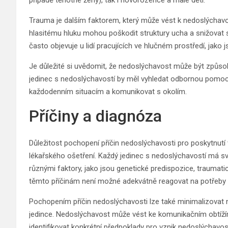
případě těhotné ženy), tak i novorozence a malé děti.
Trauma je dalším faktorem, který může vést k nedoslýchavos
hlasitému hluku mohou poškodit struktury ucha a snižovat
často objevuje u lidí pracujících ve hlučném prostředí, jako 
Je důležité si uvědomit, že nedoslýchavost může být způso
jedinec s nedoslýchavostí by měl vyhledat odbornou pomoc a
každodenním situacím a komunikovat s okolím.
Příčiny a diagnóza
Důležitost pochopení příčin nedoslýchavosti pro poskytnutí v
lékařského ošetření. Každý jedinec s nedoslýchavostí má sv
různými faktory, jako jsou genetické predispozice, trauma
těmto příčinám není možné adekvátně reagovat na potřeby pa
Pochopením příčin nedoslýchavosti lze také minimalizovat 
jedince. Nedoslýchavost může vést ke komunikačním obtíží
identifikovat konkrétní předpoklady pro vznik nedoslýchavo