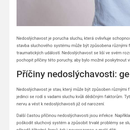
Nedoslýchavost je porucha sluchu, která ovlivňuje schopn
stavba sluchového systému může být způsobena různými fak
traumatických událostí. Nedoslýchavost se liší ve svém rozs
pochopit příčiny této poruchy, aby bylo možné poskytnout 
Příčiny nedoslýchavosti: ge
Nedoslýchavost je stav, který může být způsoben různými fak
jedinci se rodí s vadami sluchu kvůli dědičným faktorům. T
nervu a vést k nedoslýchavosti již od narození.
Další častou příčinou nedoslýchavosti jsou infekce. Napřík
poškodit sluchový systém a způsobit trvalé problémy se sl