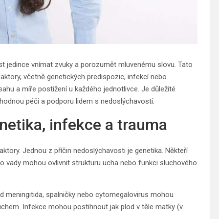
ost jedince vnímat zvuky a porozumět mluvenému slovu. Tato
tory, včetně genetických predispozic, infekcí nebo
ahu a míře postižení u každého jednotlivce. Je důležité
vhodnou péči a podporu lidem s nedoslýchavostí.
netika, infekce a trauma
tory. Jednou z příčin nedoslýchavosti je genetika. Někteří
yto vady mohou ovlivnit strukturu ucha nebo funkci sluchového
lad meningitida, spalničky nebo cytomegalovirus mohou
uchem. Infekce mohou postihnout jak plod v těle matky (v