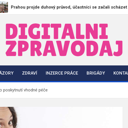
ou projde duhový průvod, účastníci se začali scházet na Václa
DigitalniZpravodaj.cz
Zpravodajství | Informace | Tiskové zprávy
NÁZORY
ZDRAVÍ
INZERCE PRÁCE
BRIGÁDY
KONTA
ro poskytnutí vhodné péče