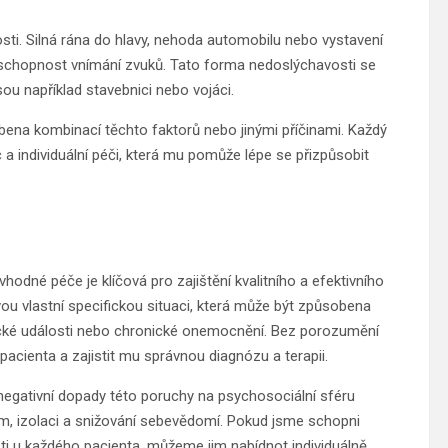
ti. Silná rána do hlavy, nehoda automobilu nebo vystavení
 schopnost vnímání zvuků. Tato forma nedoslýchavosti se
jsou například stavebnici nebo vojáci.
bena kombinací těchto faktorů nebo jinými příčinami. Každý
 individuální péči, která mu pomůže lépe se přizpůsobit
hodné péče je klíčová pro zajištění kvalitního a efektivního
ou vlastní specifickou situaci, která může být způsobena
tické události nebo chronické onemocnění. Bez porozumění
cienta a zajistit mu správnou diagnózu a terapii.
negativní dopady této poruchy na psychosociální sféru
m, izolaci a snižování sebevědomí. Pokud jsme schopni
sti u každého pacienta, můžeme jim nabídnot individuálně