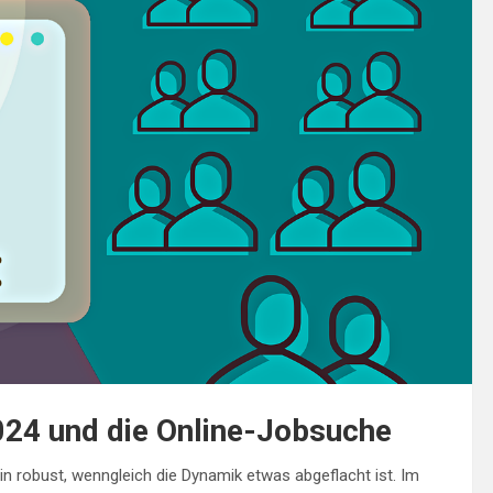
024 und die Online-Jobsuche
in robust, wenngleich die Dynamik etwas abgeflacht ist. Im