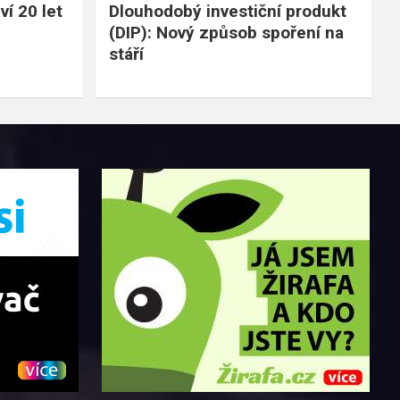
í 20 let
Dlouhodobý investiční produkt
(DIP): Nový způsob spoření na
stáří