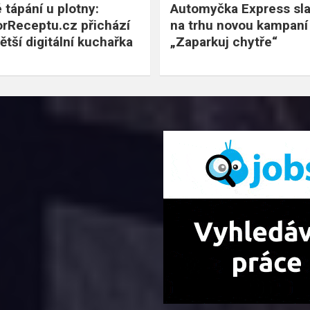
 tápání u plotny:
Automyčka Express slav
rReceptu.cz přichází
na trhu novou kampaní
ětší digitální kuchařka
„Zaparkuj chytře“