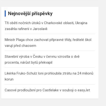
a
r
c
Nejnovější příspěvky
h
Tři oběti nočních útoků v Charkovské oblasti, Ukrajina
zasáhla rafinerii v Jaroslavli
Ministr Plaga chce zachovat přípravné třídy, ředitelé škol
varují před chaosem
Stavební výroba v Česku v červnu vzrostla o dvě
procenta, nárůst bytů překvapil
Likérka Fruko-Schulz loni prohloubila ztrátu na 24 milionů
korun
Casové prodloužení pro Castlelake v souboji o easyJet