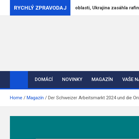
Skip
RYCHLÝ ZPRAVODAJ
očních útoků v Charkovské oblasti, Ukrajina zasáhla rafinerii v Ja
to
content
DOMÁCÍ
NOVINKY
MAGAZÍN
VAŠE 
Home
Magazín
Der Schweizer Arbeitsmarkt 2024 und die O