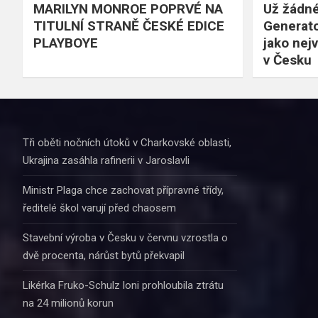
MARILYN MONROE POPRVÉ NA
Už žádné
TITULNÍ STRANĚ ČESKÉ EDICE
Generato
PLAYBOYE
jako nejv
v Česku
Tři oběti nočních útoků v Charkovské oblasti,
Ukrajina zasáhla rafinerii v Jaroslavli
Ministr Plaga chce zachovat přípravné třídy,
ředitelé škol varují před chaosem
Stavební výroba v Česku v červnu vzrostla o
dvě procenta, nárůst bytů překvapil
Likérka Fruko-Schulz loni prohloubila ztrátu
na 24 milionů korun