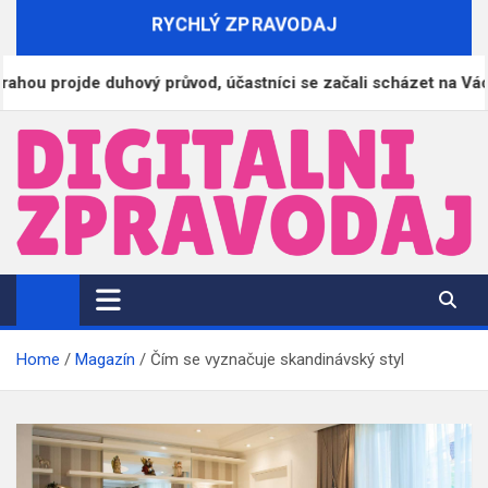
Skip
RYCHLÝ ZPRAVODAJ
to
content
ojde duhový průvod, účastníci se začali scházet na Václavském
DigitalniZpravodaj.cz
Zpravodajství | Informace | Tiskové zprávy
Home
Magazín
Čím se vyznačuje skandinávský styl