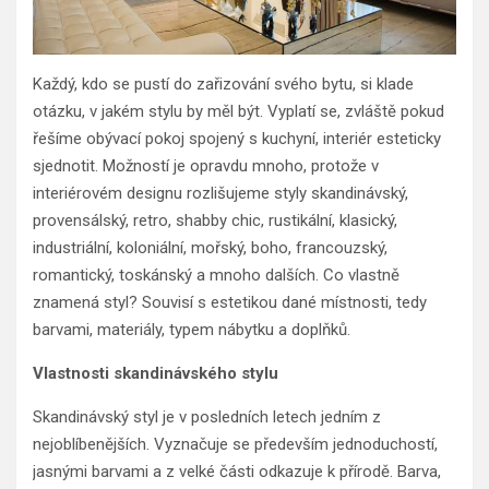
Každý, kdo se pustí do zařizování svého bytu, si klade
otázku, v jakém stylu by měl být. Vyplatí se, zvláště pokud
řešíme obývací pokoj spojený s kuchyní, interiér esteticky
sjednotit. Možností je opravdu mnoho, protože v
interiérovém designu rozlišujeme styly skandinávský,
provensálský, retro, shabby chic, rustikální, klasický,
industriální, koloniální, mořský, boho, francouzský,
romantický, toskánský a mnoho dalších. Co vlastně
znamená styl? Souvisí s estetikou dané místnosti, tedy
barvami, materiály, typem nábytku a doplňků.
Vlastnosti skandinávského stylu
Skandinávský styl je v posledních letech jedním z
nejoblíbenějších. Vyznačuje se především jednoduchostí,
jasnými barvami a z velké části odkazuje k přírodě. Barva,