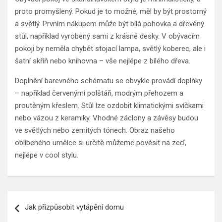
proto promyšlený. Pokud je to možné, měl by být prostorný
a světlý. Prvním nákupem může být bílá pohovka a dřevěný
stůl, například vyrobený sami z krásné desky. V obývacím
pokoji by neměla chybět stojací lampa, světlý koberec, ale i
šatní skříň nebo knihovna – vše nejlépe z bílého dřeva.
Doplnění barevného schématu se obvykle provádí doplňky
– například červenými polštáři, modrým přehozem a
proutěným křeslem. Stůl lze ozdobit klimatickými svíčkami
nebo vázou z keramiky. Vhodné záclony a závěsy budou
ve světlých nebo zemitých tónech. Obraz našeho
oblíbeného umělce si určitě můžeme pověsit na zeď,
nejlépe v cool stylu.
Navigace
Jak přizpůsobit vytápění domu
pro