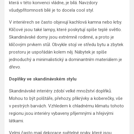
která v této konvenci vládne, je bílá. Navzdory
všudypřítomnosti bílé je to docela cool styl.
V interiérech se často objevují kachlová kamna nebo krby.
Klíčové jsou také lampy, které poskytují spíše teplé světlo.
Skandinávské domy jsou extrémně rodinné, a proto je
klíčovým prvkem stůl. Obvykle stojí ve středu bytu a zbytek
prostoru je uspořádán kolem něj. Nábytek je spíše
jednoduchý a minimalistický a dominantním materiálem je
dřevo.
Doplňky ve skandinávském stylu
Skandinávské interiéry zdobí velké množství doplňků.
Mohou to být polštáře, přehozy, přikrývky a koberečky, vše
v pestrých barvách. Vzhledem k chladnému klimatu tohoto
regionu jsou interiéry vybaveny příjemnými a hřejivými
látkami.
Velmi často mají dekorace světelné prvky, které jsou