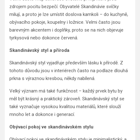
zdrojem pocitu bezpečí. Obyvatelé Skandinávie svíčky
milují, a proto je lze umístit doslova kamkoli – do kuchyně,
obývacího pokoje, koupelny i ložnice. Velmi často jsou
barevným akcentem i doplňky, proto se na nich objevuje
tyrkysová nebo dokonce červená.
Skandinávský styl a příroda
Skandinávský styl vyjadřuje především lásku k přírodě. Z
tohoto důvodu jsou v interiérech často na podlaze dlouhá
prkna s výraznou kresbou, někdy nabílená.
Velký význam má také funkčnost – každý prvek bytu by
měl být krásný a praktický zároveň. Skandinávský styl se
také vyznačuje vysokou kvalitou materiálů, které slouží
mnoho let a dokonce i generací.
Obývací pokoj ve skandinávském stylu
Obývací pokoj ve skandinávském stylu je minimalistický, a