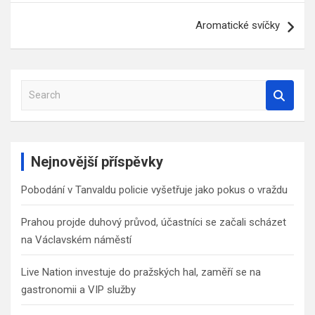
příspěvek
Aromatické svíčky
S
e
a
r
c
Nejnovější příspěvky
h
Pobodání v Tanvaldu policie vyšetřuje jako pokus o vraždu
Prahou projde duhový průvod, účastníci se začali scházet
na Václavském náměstí
Live Nation investuje do pražských hal, zaměří se na
gastronomii a VIP služby